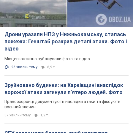
Дрони уразили НПЗ у Нижньокамську, сталась
пожежа: Генштаб розкрив деталі атаки. Фото і
відео
Місцеві активно публікували фото та відео
26 хвилин тому
6,9 т.
Зруйновано будинки: на Харківщині внаслідок
ворожої атаки загинули п’ятеро людей. Фото
Правоохоронці документують наслідки атаки та фіксують
воєнний злочин
37 хвилин тому
1,2 т.