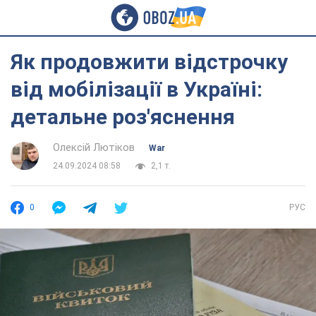
Як продовжити відстрочку
від мобілізації в Україні:
детальне роз'яснення
Олексій Лютіков
War
24.09.2024 08:58
2,1 т.
0
РУС