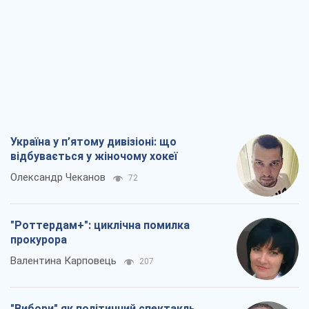
Україна у п’ятому дивізіоні: що
відбувається у жіночому хокеї
Олександр Чеканов
72
"Роттердам+": циклічна помилка
прокурора
Валентина Карповець
207
"Вибори" як політичний спектакль