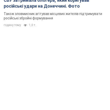
СБУ затримала блогера, який коригував
російські удари на Донеччині. Фото
Також зловмисник агітував місцевих жителів підтримувати
російські збройні формування
годину тому
1,0 т.