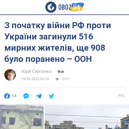
З початку війни РФ проти
України загинули 516
мирних жителів, ще 908
було поранено – ООН
Юрій Сергієнко
War
10.03.2022 03:35
3,6 т.
54
РУС