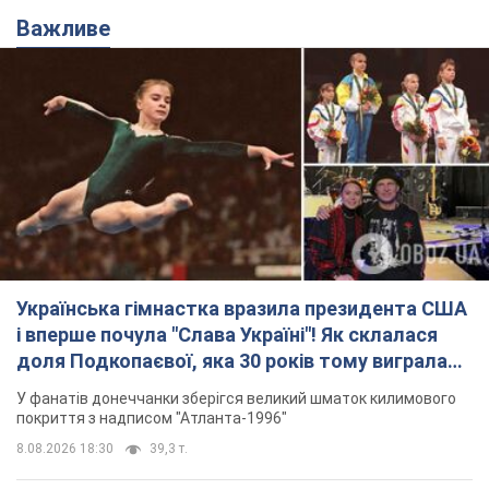
Важливе
Українська гімнастка вразила президента США
і вперше почула "Слава Україні"! Як склалася
доля Подкопаєвої, яка 30 років тому виграла
"золото" Олімпіади
У фанатів донеччанки зберігся великий шматок килимового
покриття з надписом "Атланта-1996"
8.08.2026 18:30
39,3 т.