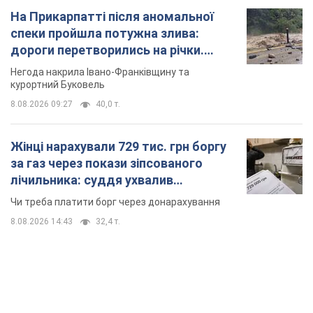
На Прикарпатті після аномальної
спеки пройшла потужна злива:
дороги перетворились на річки.
Відео
Негода накрила Івано-Франківщину та
курортний Буковель
8.08.2026 09:27
40,0 т.
Жінці нарахували 729 тис. грн боргу
за газ через покази зіпсованого
лічильника: суддя ухвалив
неочікуване рішення
Чи треба платити борг через донарахування
8.08.2026 14:43
32,4 т.