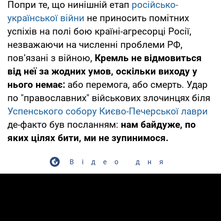
Попри те, що нинішній етап
російсько-
української війни
не приносить помітних
успіхів на полі бою країні-агресорці Росії,
незважаючи на численні проблеми РФ,
пов’язані з війною,
Кремль не відмовиться
від неї за жодних умов, оскільки виходу у
нього немає:
або перемога, або смерть. Удар
по "православних" військових злочинцях біля
Успенського собору Києво-Печерської лаври
де-факто був посланням:
нам байдуже, по
яких цілях бити, ми не зупинимося.
Відео дня