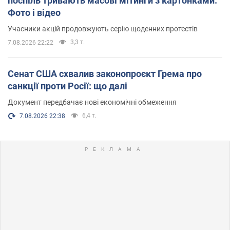
поспіль тривають масові мітинги з картонками.
Фото і відео
Учасники акцій продовжують серію щоденних протестів
3,3 т.
7.08.2026 22:22
Сенат США схвалив законопроєкт Грема про
санкції проти Росії: що далі
Документ передбачає нові економічні обмеження
6,4 т.
7.08.2026 22:38