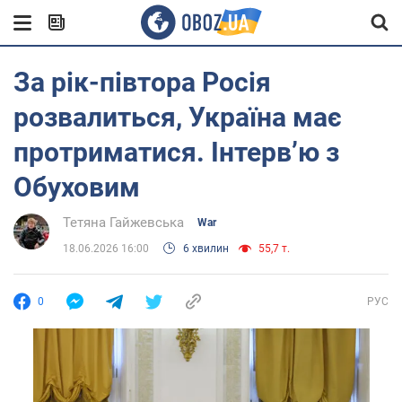
За рік-півтора Росія
розвалиться, Україна має
протриматися. Інтерв’ю з
Обуховим
Тетяна Гайжевська
War
18.06.2026 16:00
6 хвилин
55,7 т.
0
РУС