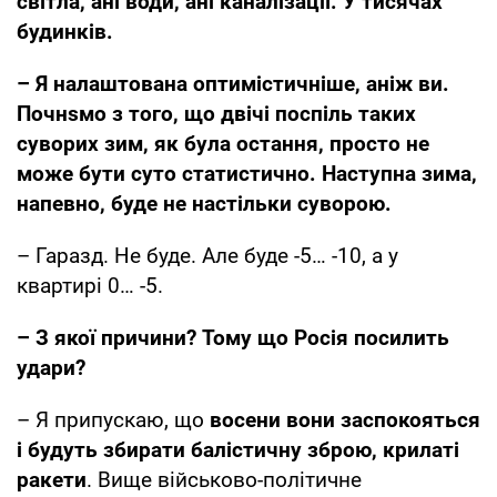
світла, ані води, ані каналізації. У тисячах
будинків.
– Я налаштована оптимістичніше, аніж ви.
Почнsмо з того, що двічі поспіль таких
суворих зим, як була остання, просто не
може бути суто статистично. Наступна зима,
напевно, буде не настільки суворою.
– Гаразд. Не буде. Але буде -5… -10, а у
квартирі 0… -5.
– З якої причини? Тому що Росія посилить
удари?
– Я припускаю, що
восени вони заспокояться
і будуть збирати балістичну зброю, крилаті
ракети
. Вище військово-політичне