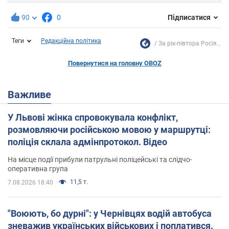
90
0
Підписатися
Теги
Редакційна політика
За рік-півтора Росія...
Повернутися на головну OBOZ
Важливе
У Львові жінка спровокувала конфлікт,
розмовляючи російською мовою у маршрутці:
поліція склала адмінпротокол. Відео
На місце події прибули патрульні поліцейські та слідчо-
оперативна група
11,5 т.
7.08.2026 18:40
"Воюють, бо дурні": у Чернівцях водій автобуса
зневажив українських військових і поплатився.