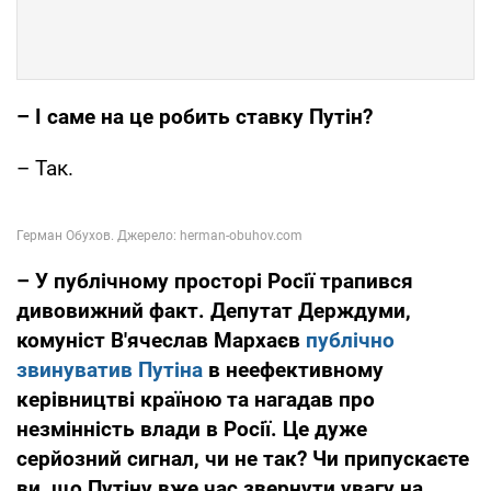
– І саме на це робить ставку Путін?
– Так.
– У публічному просторі Росії трапився
дивовижний факт. Депутат Держдуми,
комуніст В'ячеслав Мархаєв
публічно
звинуватив Путіна
в неефективному
керівництві країною та нагадав про
незмінність влади в Росії. Це дуже
серйозний сигнал, чи не так? Чи припускаєте
ви, що Путіну вже час звернути увагу на