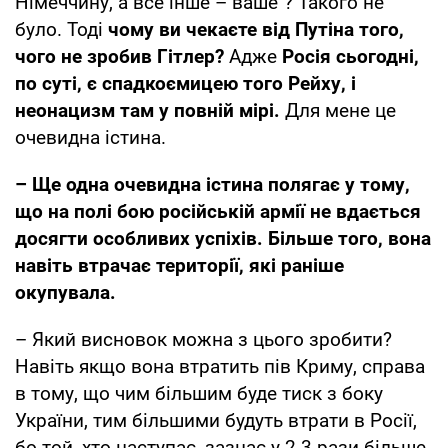
Німеччину, а все інше – ваше"? Такого не
було. Тоді
чому ви чекаєте від Путіна того,
чого не зробив Гітлер?
Адже
Росія сьогодні,
по суті, є спадкоємицею того Рейху, і
неонацизм там у повній мірі.
Для мене це
очевидна істина.
– Ще одна очевидна істина полягає у тому,
що на полі бою російській армії не вдається
досягти особливих успіхів. Більше того, вона
навіть втрачає території, які раніше
окупувала.
– Який висновок можна з цього зробити?
Навіть якщо вона втратить пів Криму, справа
в тому, що чим більшим буде тиск з боку
України, тим більшими будуть втрати в Росії,
бо той, хто наступає, зазнає у 2-3 рази більше