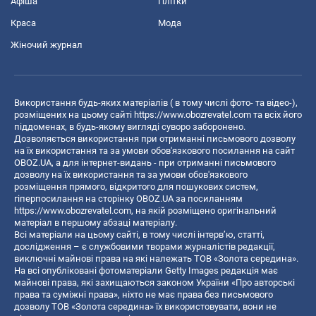
Афіша
Плітки
Краса
Мода
Жіночий журнал
Використання будь-яких матеріалів ( в тому числі фото- та відео-),
розміщених на цьому сайті
https://www.obozrevatel.com
та всіх його
піддоменах, в будь-якому вигляді суворо заборонено.
Дозволяється використання при отриманні письмового дозволу
на їх використання та за умови обов'язкового посилання на сайт
OBOZ.UA, а для інтернет-видань - при отриманні письмового
дозволу на їх використання та за умови обов'язкового
розміщення прямого, відкритого для пошукових систем,
гіперпосилання на сторінку OBOZ.UA за посиланням
https://www.obozrevatel.com
, на якій розміщено оригінальний
матеріал в першому абзаці матеріалу.
Всі матеріали на цьому сайті, в тому числі інтерв’ю, статті,
дослідження – є службовими творами журналістів редакції,
виключні майнові права на які належать ТОВ «Золота середина».
На всі опубліковані фотоматеріали Getty Images редакція має
майнові права, які захищаються законом України «Про авторські
права та суміжні права», ніхто не має права без письмового
дозволу ТОВ «Золота середина» їх використовувати, вони не