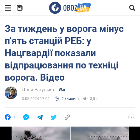
За тиждень у ворога мінус
п'ять станцій РЕБ: у
Нацгвардії показали
відпрацювання по техніці
ворога. Відео
Лілія Рагуцька
War
3.05.2024 17:09
2 хвилини
3,5 т.
1
РУС