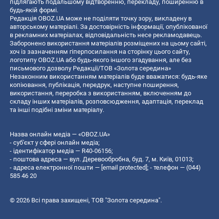
підлягають подальшому відтворенню, перекладу, поширенню в
будь-якій формі.
Редакція OBOZ.UA може не поділяти точку зору, викладену в
авторському матеріалі. За достовірність інформації, опублікованої
в рекламних матеріалах, відповідальність несе рекламодавець.
Заборонено використання матеріалів розміщених на цьому сайті,
хоч із зазначенням гіперпосилання на сторінку цього сайту,
логотипу OBOZ.UA або будь-якого іншого згадування, але без
письмового дозволу Редакції/ТОВ «Золота середина»
Незаконним використанням матеріалів буде вважатися: будь-яке
копiювання, публiкацiя, передрук, наступне поширення,
використання, переробка з використанням, включенням до
складу інших матеріалів, розповсюдження, адаптація, переклад
та інші подібні зміни матеріалу.
Назва онлайн медіа — «OBOZ.UA»
- суб'єкт у сфері онлайн медіа;
- ідентифікатор медіа — R40-06156;
- поштова адреса — вул. Деревообробна, буд. 7, м. Київ, 01013;
- адреса електронної пошти —
[email protected]
; - телефон — (044)
585 46 20
© 2026 Всі права захищені, ТОВ "Золота середина".