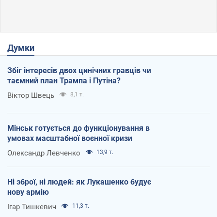
Думки
Збіг інтересів двох цинічних гравців чи
таємний план Трампа і Путіна?
Віктор Швець
8,1 т.
Мінськ готується до функціонування в
умовах масштабної воєнної кризи
Олександр Левченко
13,9 т.
Ні зброї, ні людей: як Лукашенко будує
нову армію
Ігар Тишкевич
11,3 т.