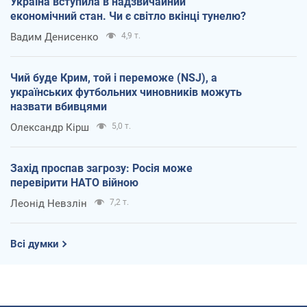
Україна вступила в надзвичайний
економічний стан. Чи є світло вкінці тунелю?
Вадим Денисенко
4,9 т.
Чий буде Крим, той і переможе (NSJ), а
українських футбольних чиновників можуть
назвати вбивцями
Олександр Кірш
5,0 т.
Захід проспав загрозу: Росія може
перевірити НАТО війною
Леонід Невзлін
7,2 т.
Всі думки