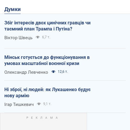
Думки
Збіг інтересів двох цинічних гравців чи
таємний план Трампа і Путіна?
Віктор Швець
6,7 т.
Мінськ готується до функціонування в
умовах масштабної воєнної кризи
Олександр Левченко
12,6 т.
Ні зброї, ні людей: як Лукашенко будує
нову армію
Ігар Тишкевич
9,1 т.