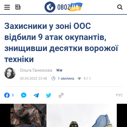
Захисники у зоні ООС
відбили 9 атак окупантів,
знищивши десятки ворожої
техніки
Ольга Ганюкова
War
30.04.2022 23:48
1 хвилина
9,1 т.
0
РУС