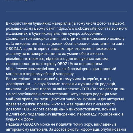
Використання будь-яких матеріалів ( в тому числі фото- та відео-),
розміщених на цьому сайті
https://www.obozrevatel.com
та всіх його
піддоменах, в будь-якому вигляді суворо заборонено.
Дозволяється використання при отриманні письмового дозволу
на їх використання та за умови обов'язкового посилання на сайт
OBOZ.UA, а для інтернет-видань - при отриманні письмового
дозволу на їх використання та за умови обов'язкового
розміщення прямого, відкритого для пошукових систем,
гіперпосилання на сторінку OBOZ.UA за посиланням
https://www.obozrevatel.com
, на якій розміщено оригінальний
матеріал в першому абзаці матеріалу.
Всі матеріали на цьому сайті, в тому числі інтерв’ю, статті,
дослідження – є службовими творами журналістів редакції,
виключні майнові права на які належать ТОВ «Золота середина».
На всі опубліковані фотоматеріали Getty Images редакція має
майнові права, які захищаються законом України «Про авторські
права та суміжні права», ніхто не має права без письмового
дозволу ТОВ «Золота середина» їх використовувати, вони не
підлягають подальшому відтворенню, перекладу, поширенню в
будь-якій формі.
Редакція OBOZ.UA може не поділяти точку зору, викладену в
авторському матеріалі. За достовірність інформації, опублікованої