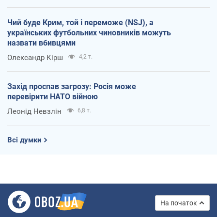
Чий буде Крим, той і переможе (NSJ), а
українських футбольних чиновників можуть
назвати вбивцями
Олександр Кірш
4,2 т.
Захід проспав загрозу: Росія може
перевірити НАТО війною
Леонід Невзлін
6,8 т.
Всі думки
На початок