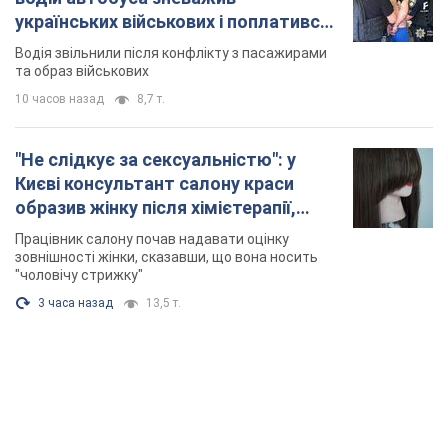
українських військових і поплатився.
Відео
Водія звільнили після конфлікту з пасажирами
та образ військових
10 часов назад
8,7 т.
"Не слідкує за сексуальністю": у
Києві консультант салону краси
образив жінку після хімієтерапії,
розгорівся скандал. Фото
Працівник салону почав надавати оцінку
зовнішності жінки, сказавши, що вона носить
"чоловічу стрижку"
3 часа назад
13,5 т.