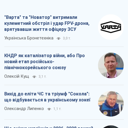
"Варта" та "Новатор" витримали
кулеметний обстріл і удар FPV-дрона,
врятувавши життя офіцеру ЗСУ
Українська Бронетехніка
3,0 т.
КНДР як каталізатор війни, або Про
новий етап російсько-
північнокорейського союзу
Олексій Кущ
3,1 т.
Вихід до еліти ЧС та тріумф "Сокола":
що відбувається в українському хокеї
Олександр Липенко
1,1 т.