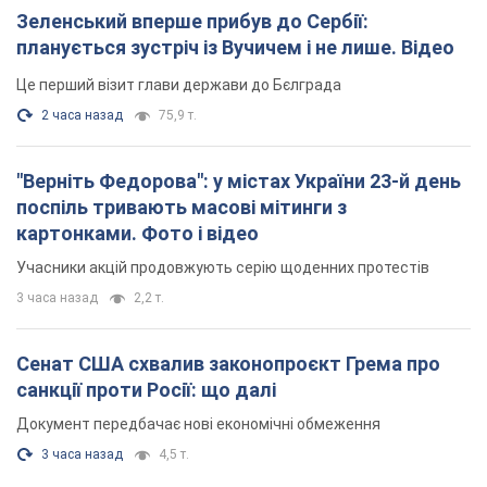
Зеленський вперше прибув до Сербії:
планується зустріч із Вучичем і не лише. Відео
Це перший візит глави держави до Бєлграда
2 часа назад
75,9 т.
"Верніть Федорова": у містах України 23-й день
поспіль тривають масові мітинги з
картонками. Фото і відео
Учасники акцій продовжують серію щоденних протестів
3 часа назад
2,2 т.
Сенат США схвалив законопроєкт Грема про
санкції проти Росії: що далі
Документ передбачає нові економічні обмеження
3 часа назад
4,5 т.