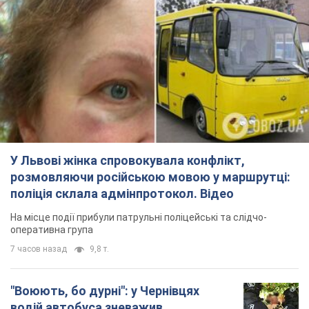
У Львові жінка спровокувала конфлікт,
розмовляючи російською мовою у маршрутці:
поліція склала адмінпротокол. Відео
На місце події прибули патрульні поліцейські та слідчо-
оперативна група
7 часов назад
9,8 т.
"Воюють, бо дурні": у Чернівцях
водій автобуса зневажив