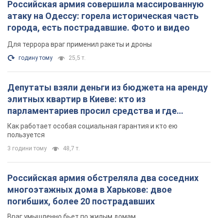
Российская армия совершила массированную
атаку на Одессу: горела историческая часть
города, есть пострадавшие. Фото и видео
Для террора враг применил ракеты и дроны
годину тому
25,5 т.
Депутаты взяли деньги из бюджета на аренду
элитных квартир в Киеве: кто из
парламентариев просил средства и где
поселился
Как работает особая социальная гарантия и кто ею
пользуется
3 години тому
48,7 т.
Российская армия обстреляла два соседних
многоэтажных дома в Харькове: двое
погибших, более 20 пострадавших
Враг умышленно бьет по жилым домам