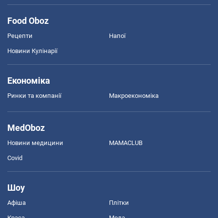
Food Oboz
Рецепти
Напої
Новини Кулінарії
Економіка
Ринки та компанії
Макроекономіка
MedOboz
Новини медицини
MAMACLUB
Covid
Шоу
Афіша
Плітки
Краса
Мода