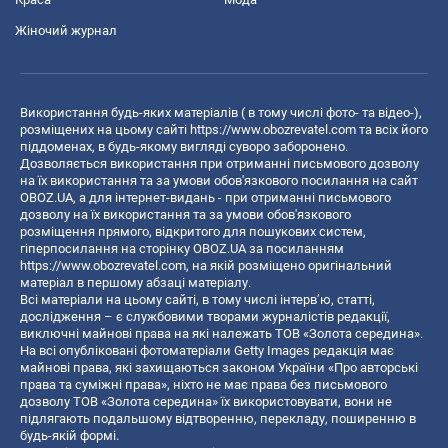
Жіночий журнал
Використання будь-яких матеріалів ( в тому числі фото- та відео-),
розміщених на цьому сайті
https://www.obozrevatel.com
та всіх його
піддоменах, в будь-якому вигляді суворо заборонено.
Дозволяється використання при отриманні письмового дозволу
на їх використання та за умови обов'язкового посилання на сайт
OBOZ.UA, а для інтернет-видань - при отриманні письмового
дозволу на їх використання та за умови обов'язкового
розміщення прямого, відкритого для пошукових систем,
гіперпосилання на сторінку OBOZ.UA за посиланням
https://www.obozrevatel.com
, на якій розміщено оригінальний
матеріал в першому абзаці матеріалу.
Всі матеріали на цьому сайті, в тому числі інтерв’ю, статті,
дослідження – є службовими творами журналістів редакції,
виключні майнові права на які належать ТОВ «Золота середина».
На всі опубліковані фотоматеріали Getty Images редакція має
майнові права, які захищаються законом України «Про авторські
права та суміжні права», ніхто не має права без письмового
дозволу ТОВ «Золота середина» їх використовувати, вони не
підлягають подальшому відтворенню, перекладу, поширенню в
будь-якій формі.