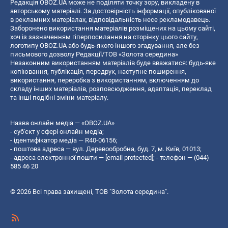
Редакція OBOZ.UA може не поділяти точку зору, викладену в
авторському матеріалі. За достовірність інформації, опублікованої
в рекламних матеріалах, відповідальність несе рекламодавець.
Заборонено використання матеріалів розміщених на цьому сайті,
хоч із зазначенням гіперпосилання на сторінку цього сайту,
логотипу OBOZ.UA або будь-якого іншого згадування, але без
письмового дозволу Редакції/ТОВ «Золота середина»
Незаконним використанням матеріалів буде вважатися: будь-яке
копiювання, публiкацiя, передрук, наступне поширення,
використання, переробка з використанням, включенням до
складу інших матеріалів, розповсюдження, адаптація, переклад
та інші подібні зміни матеріалу.
Назва онлайн медіа — «OBOZ.UA»
- суб'єкт у сфері онлайн медіа;
- ідентифікатор медіа — R40-06156;
- поштова адреса — вул. Деревообробна, буд. 7, м. Київ, 01013;
- адреса електронної пошти —
[email protected]
; - телефон — (044)
585 46 20
© 2026 Всі права захищені, ТОВ "Золота середина".