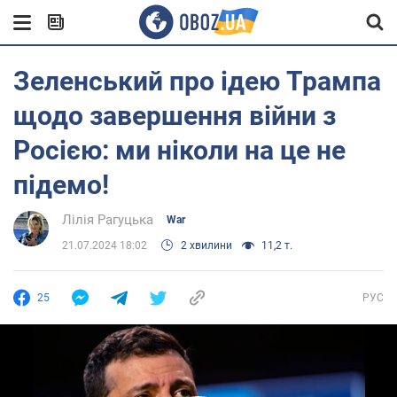
Зеленський про ідею Трампа
щодо завершення війни з
Росією: ми ніколи на це не
підемо!
Лілія Рагуцька
War
21.07.2024 18:02
2 хвилини
11,2 т.
25
РУС