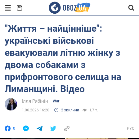
"Життя – найцінніше":
українські військові
евакуювали літню жінку з
двома собаками з
прифронтового селища на
Лиманщині. Відео
Ілля Рябінін
War
1.06.2026 16:20
2 хвилини
1,7 т.
0
РУС