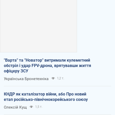
"Варта" та "Новатор" витримали кулеметний
обстріл і удар FPV-дрона, врятувавши життя
офіцеру ЗСУ
Українська Бронетехніка
1,2 т.
КНДР як каталізатор війни, або Про новий
етап російсько-північнокорейського союзу
Олексій Кущ
1,5 т.