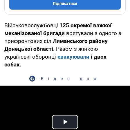
Підписатися
Військовослужбовці
125 окремої важкої
механізованої бригади
врятували з одного з
прифронтових сіл
Лиманського району
Донецької області
. Разом з жінкою
українські оборонці
евакуювали
і двох
собак.
Відео дня
Play Video