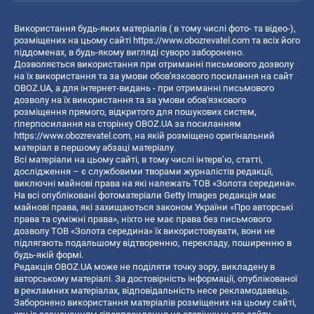
Використання будь-яких матеріалів ( в тому числі фото- та відео-),
розміщених на цьому сайті
https://www.obozrevatel.com
та всіх його
піддоменах, в будь-якому вигляді суворо заборонено.
Дозволяється використання при отриманні письмового дозволу
на їх використання та за умови обов'язкового посилання на сайт
OBOZ.UA, а для інтернет-видань - при отриманні письмового
дозволу на їх використання та за умови обов'язкового
розміщення прямого, відкритого для пошукових систем,
гіперпосилання на сторінку OBOZ.UA за посиланням
https://www.obozrevatel.com
, на якій розміщено оригінальний
матеріал в першому абзаці матеріалу.
Всі матеріали на цьому сайті, в тому числі інтерв’ю, статті,
дослідження – є службовими творами журналістів редакції,
виключні майнові права на які належать ТОВ «Золота середина».
На всі опубліковані фотоматеріали Getty Images редакція має
майнові права, які захищаються законом України «Про авторські
права та суміжні права», ніхто не має права без письмового
дозволу ТОВ «Золота середина» їх використовувати, вони не
підлягають подальшому відтворенню, перекладу, поширенню в
будь-якій формі.
Редакція OBOZ.UA може не поділяти точку зору, викладену в
авторському матеріалі. За достовірність інформації, опублікованої
в рекламних матеріалах, відповідальність несе рекламодавець.
Заборонено використання матеріалів розміщених на цьому сайті,