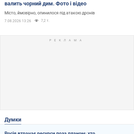
валить чорний дим. Фото і відео
Місто, ймовірно, опинилося під атакою дронів
7,2 т.
7.08.2026 13:26
Думки
Росія втрачає ресурси поза планом: хто