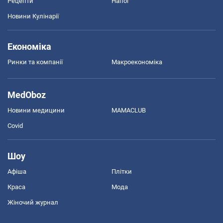
Рецепти
Напої
Новини Кулінарії
Економіка
Ринки та компанії
Макроекономіка
MedOboz
Новини медицини
MAMACLUB
Covid
Шоу
Афіша
Плітки
Краса
Мода
Жіночий журнал