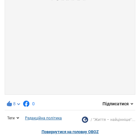
8
0
Підписатися
Теги
Редакційна політика
"Життя – найцінніше":...
Повернутися на головну OBOZ