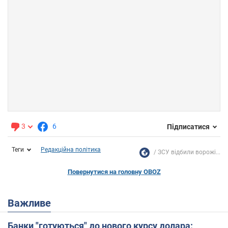
3
6
Підписатися
Теги
Редакційна політика
ЗСУ відбили ворожі...
Повернутися на головну OBOZ
Важливе
Банки "готуються" до нового курсу долара: