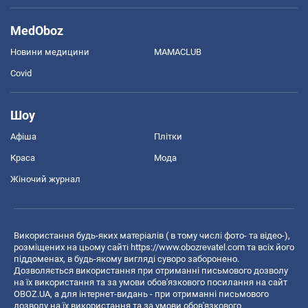
MedOboz
Новини медицини
MAMACLUB
Covid
Шоу
Афіша
Плітки
Краса
Мода
Жіночий журнал
Використання будь-яких матеріалів ( в тому числі фото- та відео-),
розміщених на цьому сайті
https://www.obozrevatel.com
та всіх його
піддоменах, в будь-якому вигляді суворо заборонено.
Дозволяється використання при отриманні письмового дозволу
на їх використання та за умови обов'язкового посилання на сайт
OBOZ.UA, а для інтернет-видань - при отриманні письмового
дозволу на їх використання та за умови обов'язкового