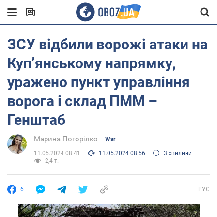
ЗСУ відбили ворожі атаки на
Куп’янському напрямку,
уражено пункт управління
ворога і склад ПММ –
Генштаб
Марина Погорілко
War
11.05.2024 08:41
11.05.2024 08:56
3 хвилини
2,4 т.
6
РУС