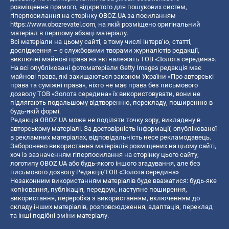
розміщення прямого, відкритого для пошукових систем,
гіперпосилання на сторінку OBOZ.UA за посиланням
https://www.obozrevatel.com
, на якій розміщено оригінальний
матеріал в першому абзаці матеріалу.
Всі матеріали на цьому сайті, в тому числі інтерв’ю, статті,
дослідження – є службовими творами журналістів редакції,
виключні майнові права на які належать ТОВ «Золота середина».
На всі опубліковані фотоматеріали Getty Images редакція має
майнові права, які захищаються законом України «Про авторські
права та суміжні права», ніхто не має права без письмового
дозволу ТОВ «Золота середина» їх використовувати, вони не
підлягають подальшому відтворенню, перекладу, поширенню в
будь-якій формі.
Редакція OBOZ.UA може не поділяти точку зору, викладену в
авторському матеріалі. За достовірність інформації, опублікованої
в рекламних матеріалах, відповідальність несе рекламодавець.
Заборонено використання матеріалів розміщених на цьому сайті,
хоч із зазначенням гіперпосилання на сторінку цього сайту,
логотипу OBOZ.UA або будь-якого іншого згадування, але без
письмового дозволу Редакції/ТОВ «Золота середина»
Незаконним використанням матеріалів буде вважатися: будь-яке
копiювання, публiкацiя, передрук, наступне поширення,
використання, переробка з використанням, включенням до
складу інших матеріалів, розповсюдження, адаптація, переклад
та інші подібні зміни матеріалу.