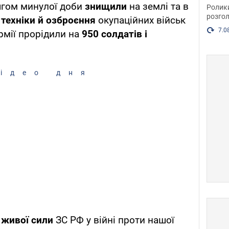
пока
ягом минулої доби
знищили
на землі та в
Ролик
розгол
 техніки
й озброєння
окупаційних військ
7.0
рмії прорідили на
950 солдатів і
ідео дня
 живої сили
ЗС РФ у війні проти нашої