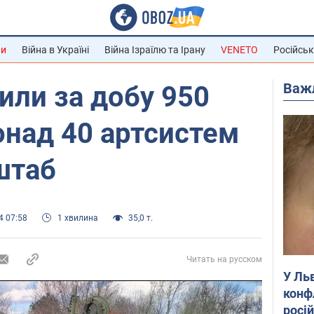
ни
Війна в Україні
Війна Ізраїлю та Ірану
VENETO
Російськ
Важ
или за добу 950
понад 40 артсистем
штаб
4 07:58
1 хвилина
35,0 т.
Читать на русском
У Ль
конф
росі