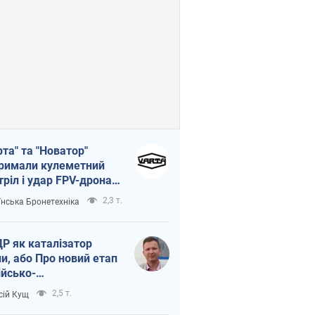
рта" та "Новатор"
римали кулеметний
тріл і удар FPV-дрона,
тувавши життя
2,3 т.
їнська Бронетехніка
церу ЗСУ
Р як каталізатор
ни, або Про новий етап
ійсько-
нічнокорейського
2,5 т.
сій Кущ
зу