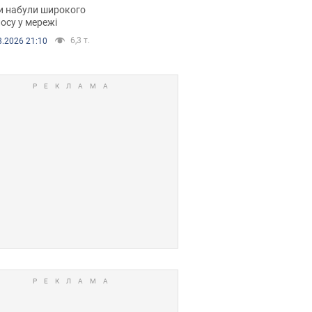
рали. Відео
и набули широкого
осу у мережі
6,3 т.
8.2026 21:10