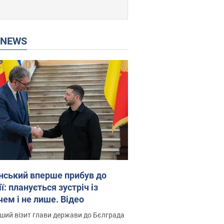
P NEWS
нський вперше прибув до
ї: планується зустріч із
чем і не лише. Відео
ший візит глави держави до Бєлграда