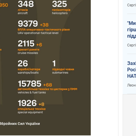
тем
Серг
"Ми
гір
під
рак
Серг
Зах
Рос
НАТ
Леон