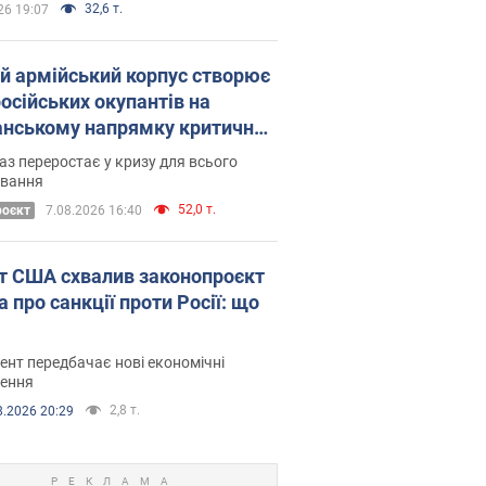
32,6 т.
26 19:07
ій армійський корпус створює
російських окупантів на
нському напрямку критичний
омфорт: як це вдалося
аз переростає у кризу для всього
овання
52,0 т.
роєкт
7.08.2026 16:40
т США схвалив законопроєкт
 про санкції проти Росії: що
нт передбачає нові економічні
ення
2,8 т.
8.2026 20:29