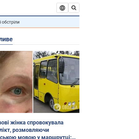
і обстріли
ливе
вові жінка спровокувала
лікт, розмовляючи
йською мовою у маршрутці: