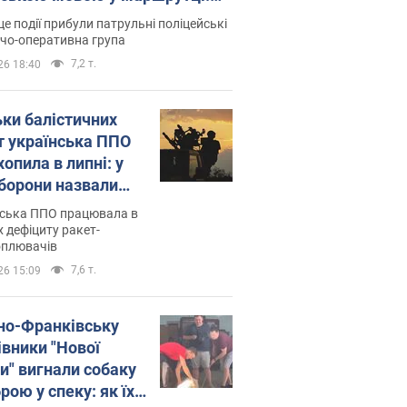
ція склала адмінпротокол.
це події прибули патрульні поліцейські
о
дчо-оперативна група
7,2 т.
26 18:40
ьки балістичних
т українська ППО
опила в липні: у
борони назвали
у
нська ППО працювала в
 дефіциту ракет-
оплювачів
7,6 т.
26 15:09
ано-Франківську
івники "Нової
и" вигнали собаку
ою у спеку: як їх