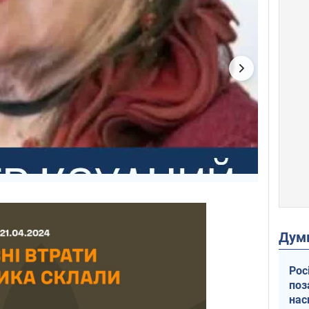
Дум
Рос
поз
нас