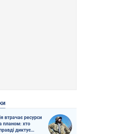
ки
ія втрачає ресурси
а планом: хто
правді диктує