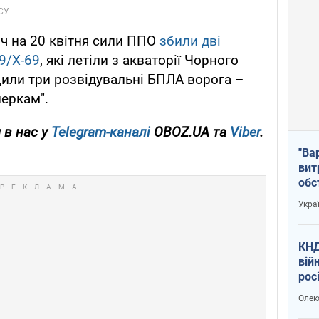
іч на 20 квітня сили ППО
збили дві
59/Х-69
, які летіли з акваторії Чорного
или три розвідувальні БПЛА ворога –
перкам".
 в нас у
Telegram-каналі
OBOZ.UA та
Viber
.
"Ва
вит
обс
вря
Укра
офі
КНД
вій
рос
пів
Олек
сою