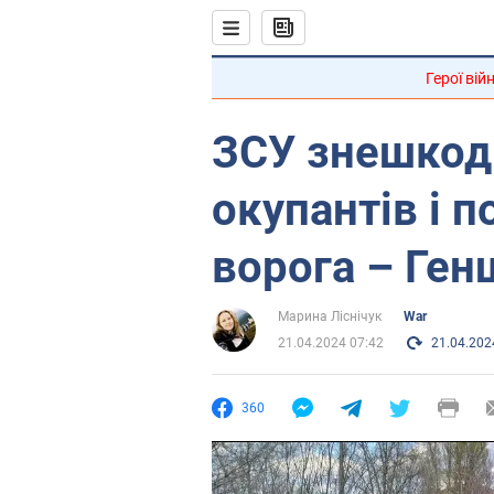
Герої вій
ЗСУ знешкод
окупантів і 
ворога – Ген
Марина Ліснічук
War
21.04.2024 07:42
21.04.202
360