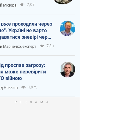
п війни
7,3 т.
ій Місюра
 вже проходили через
ше": Україні не варто
даватися зневірі через
етний терор
7,3 т.
ій Марченко, експерт
ід проспав загрозу:
ія може перевірити
О війною
1,9 т.
ід Невзлін