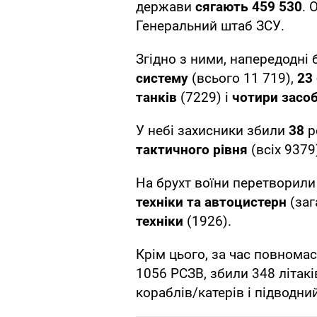
держави
сягають 459 530
. 
Генеральний штаб ЗСУ.
Згідно з ними, напередодні
систему
(всього 11 719),
23
танків
(7229) і
чотири засо
У небі захисники збили
38
р
тактичного рівня
(всіх 9379
На брухт воїни перетворил
техніки та автоцистерн
(заг
техніки
(1926).
Крім цього, за час повнома
1056 РСЗВ, збили 348 літакі
кораблів/катерів і підводни