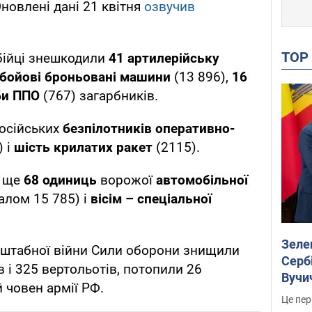
Оновлені дані 21 квітня
озвучив
TO
 бійці знешкодили
41 артилерійську
 бойові броньовані машини
(13 896),
16
би ППО
(767) загарбників.
осійських
безпілотників оперативно-
) і
шість крилатих ракет
(2115).
и ще
68 одиниць
ворожої
автомобільної
алом 15 785) і
вісім – спеціальної
Зеле
сштабної війни Сили оборони знищили
Сербі
в і 325 вертольотів, потопили 26
Вучи
й човен армії РФ.
Це пер