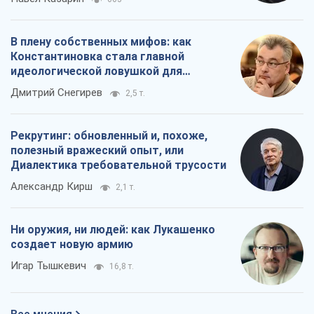
В плену собственных мифов: как
Константиновка стала главной
идеологической ловушкой для
российских оккупантов
Дмитрий Снегирев
2,5 т.
Рекрутинг: обновленный и, похоже,
полезный вражеский опыт, или
Диалектика требовательной трусости
Александр Кирш
2,1 т.
Ни оружия, ни людей: как Лукашенко
создает новую армию
Игар Тышкевич
16,8 т.
Все мнения