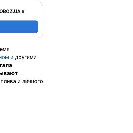
 OBOZ.UA в
ремя
мом и
другими
тала
зывают
плива и личного