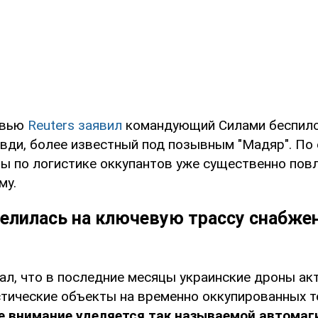
рвью
Reuters заявил
командующий Силами беспило
вди, более известный под позывным "Мадяр". По 
ры по логистике оккупантов уже существенно пов
му.
целилась на ключевую трассу снабже
ал, что в последние месяцы украинские дроны ак
стические объекты на временно оккупированных т
е внимание уделяется так называемой автомаг