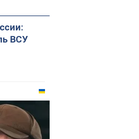
ссии:
ль ВСУ