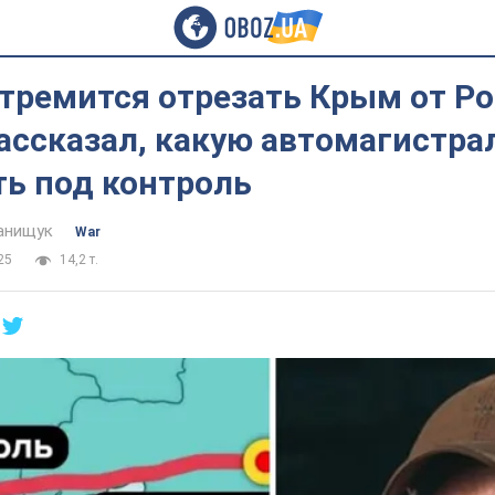
тремится отрезать Крым от Ро
ассказал, какую автомагистра
ть под контроль
анищук
War
25
14,2 т.