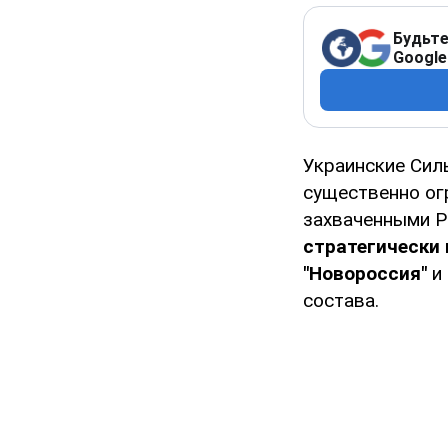
Будьте
Google
Украинские Сил
существенно о
захваченными Р
стратегически
"Новороссия"
и 
состава.