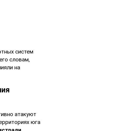
тных систем
его словам,
лияли на
ния
тивно атакуют
ерриториях юга
истрали