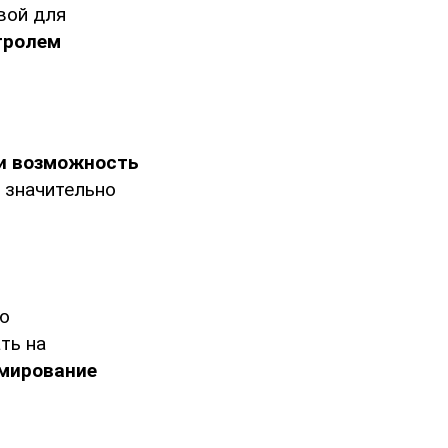
вой для
тролем
ли возможность
 значительно
ую
ть на
рмирование