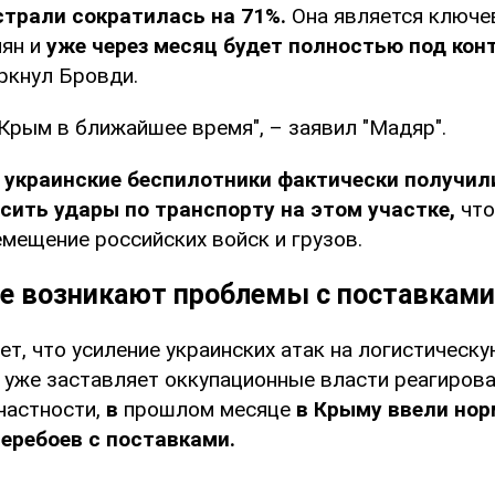
страли сократилась на 71%.
Она является ключе
иян и
уже через месяц будет полностью под кон
ркнул Бровди.
Крым в ближайшее время", – заявил "Мадяр".
о
украинские беспилотники фактически получи
сить удары по транспорту на этом участке,
что
мещение российских войск и грузов.
е возникают проблемы с поставками
т, что усиление украинских атак на логистическ
 уже заставляет оккупационные власти реагирова
частности,
в
прошлом месяце
в Крыму ввели но
перебоев с поставками.