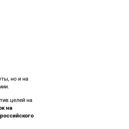
ты, но и на
мии.
тив целей на
к на
 российского