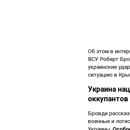
Об этом в инте
ВСУ Роберт Бро
украинские уда
ситуацию в Кры
Украина на
оккупантов
Бровди рассказ
военные и логи
Украины.
Особо