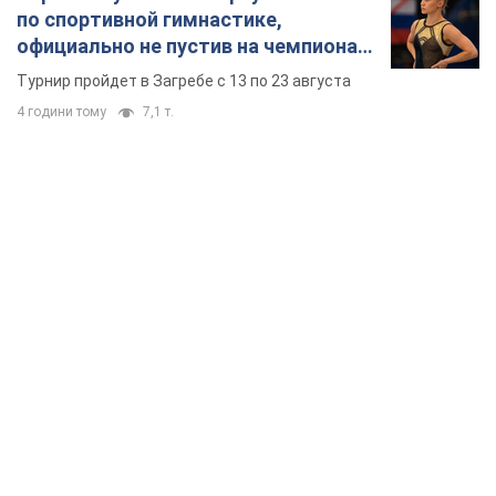
по спортивной гимнастике,
официально не пустив на чемпионат
Европы основных спортсменов
Турнир пройдет в Загребе с 13 по 23 августа
4 години тому
7,1 т.