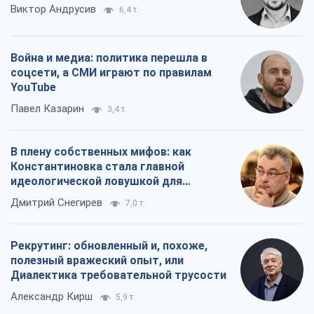
Виктор Андрусив
6,4 т.
Война и медиа: политика перешла в
соцсети, а СМИ играют по правилам
YouTube
Павел Казарин
3,4 т.
В плену собственных мифов: как
Константиновка стала главной
идеологической ловушкой для
российских оккупантов
Дмитрий Снегирев
7,0 т.
Рекрутинг: обновленный и, похоже,
полезный вражеский опыт, или
Диалектика требовательной трусости
Александр Кирш
5,9 т.