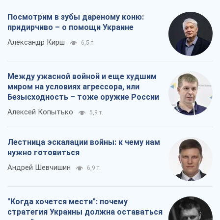
Безысходность – тоже оружие России
Алексей Копытько
5,9 т.
Лестница эскалации войны: к чему нам
нужно готовиться
Андрей Шевчишин
6,9 т.
"Когда хочется мести": почему
стратегия Украины должна оставаться
другой
Серж Марко
7,4 т.
Все мнения