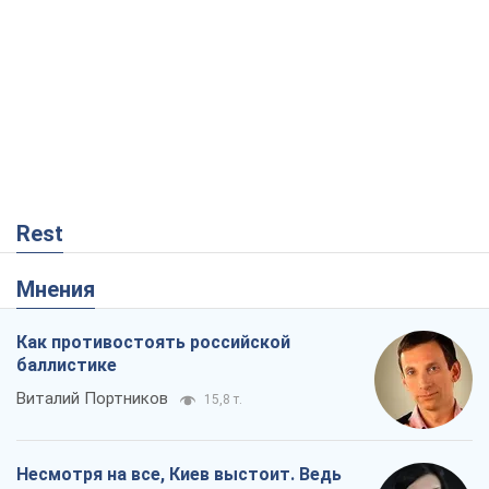
Rest
Мнения
Как противостоять российской
баллистике
Виталий Портников
15,8 т.
Несмотря на все, Киев выстоит. Ведь
сдаться значит потерять все
Ольга Айвазовская
10,6 т.
Запад обязан остановить путинский
геноцид украинцев
Леонид Невзлин
4,2 т.