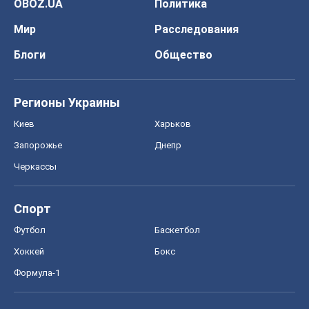
Запорожье
Днепр
Черкассы
Спорт
Футбол
Баскетбол
Хоккей
Бокс
Формула-1
Моя школа
ГДЗ
Учебники
Онлайн уроки
ДПА
ЗНО
НМТ
СНГ решебники
Авто