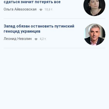
Посмотрим в зубы дареному коню:
придирчиво – о помощи Украине
Александр Кирш
6,5 т.
Между ужасной войной и еще худшим
миром на условиях агрессора, или