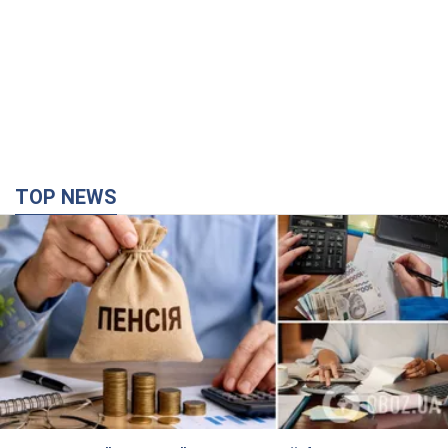
Украинцы "хакнули" Пенсионный фонд:
выплаты массово увеличивают из-за исков, но
денег не хватает
Как пересчитывают пенсии
2 години тому
38,4 т.
Под атакой был НПЗ: в российском Ярославле