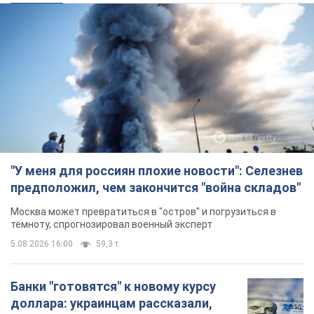
"У меня для россиян плохие новости": Селезнев
предположил, чем закончится "война складов"
Москва может превратиться в "остров" и погрузиться в
темноту, спрогнозировал военный эксперт
5.08.2026 16:00
59,3 т.
Банки "готовятся" к новому курсу
доллара: украинцам рассказали,
чего ожидать
Каким будет курс валюты в обменниках
9 годин тому
114,8 т.
"Джипинг разрушает экосистемы,
которые формировались сотни
лет": в Greenpeace забили тревогу