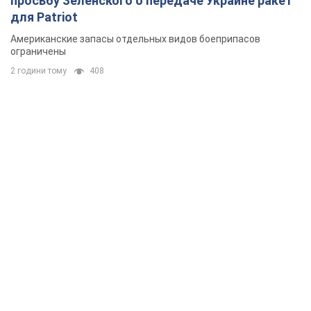
просьбу Зеленского о передаче Украине ракет
для Patriot
Американские запасы отдельных видов боеприпасов
ограничены
2 години тому
408