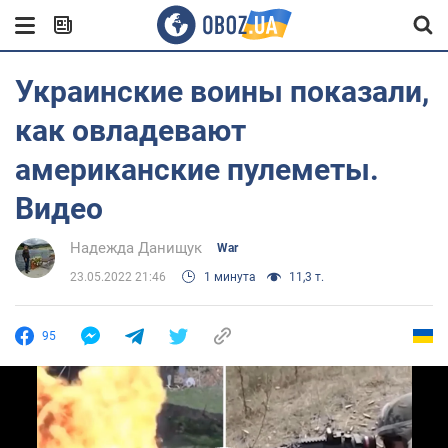
Украинские воины показали,
как овладевают
американские пулеметы.
Видео
Надежда Данищук
War
23.05.2022 21:46
1 минута
11,3 т.
95