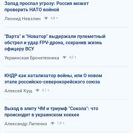
Запад проспал угрозу: Россия может
проверить НАТО войной
Леонид Невзлин
4,8 т.
"Варта" и "Новатор" выдержали пулеметный
обстрел и удар FPV-дрона, сохранив жизнь
офицеру ВСУ
Украинская Бронетехника
4,0 т.
КНДР как катализатор войны, или О новом
этапе российско-северокорейского союза
Алексей Кущ
4,1 т.
Выход в элиту ЧМ и триумф "Сокола": что
происходит в украинском хоккее
Александр Липенко
1,9 т.