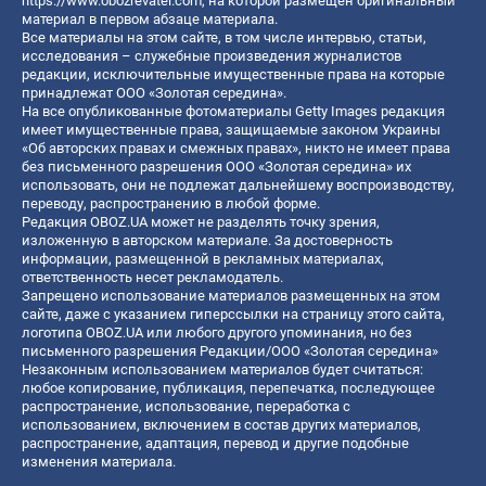
https://www.obozrevatel.com
, на которой размещен оригинальный
материал в первом абзаце материала.
Все материалы на этом сайте, в том числе интервью, статьи,
исследования – служебные произведения журналистов
редакции, исключительные имущественные права на которые
принадлежат ООО «Золотая середина».
На все опубликованные фотоматериалы Getty Images редакция
имеет имущественные права, защищаемые законом Украины
«Об авторских правах и смежных правах», никто не имеет права
без письменного разрешения ООО «Золотая середина» их
использовать, они не подлежат дальнейшему воспроизводству,
переводу, распространению в любой форме.
Редакция OBOZ.UA может не разделять точку зрения,
изложенную в авторском материале. За достоверность
информации, размещенной в рекламных материалах,
ответственность несет рекламодатель.
Запрещено использование материалов размещенных на этом
сайте, даже с указанием гиперссылки на страницу этого сайта,
логотипа OBOZ.UA или любого другого упоминания, но без
письменного разрешения Редакции/ООО «Золотая середина»
Незаконным использованием материалов будет считаться:
любое копирование, публикация, перепечатка, последующее
распространение, использование, переработка с
использованием, включением в состав других материалов,
распространение, адаптация, перевод и другие подобные
изменения материала.