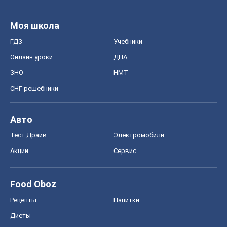
Авто
Тест Драйв
Электромобили
Акции
Сервис
Food Oboz
Рецепты
Напитки
Диеты
Экономика
Рынки и компании
Mакроэкономика
MedOboz
Новости медицины
MAMACLUB