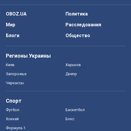
Киев
Харьков
Запорожье
Днепр
Черкассы
Спорт
Футбол
Баскетбол
Хоккей
Бокс
Формула-1
Моя школа
ГДЗ
Учебники
Онлайн уроки
ДПА
ЗНО
НМТ
СНГ решебники