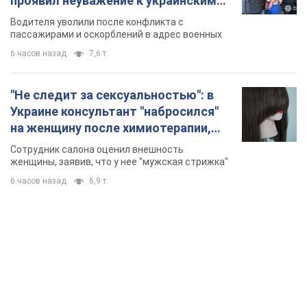
разгорелся скандал. Фото
Сотрудник салона оценил внешность
женщины, заявив, что у нее "мужская стрижка"
6 часов назад
6,9 т.
TOP NEWS