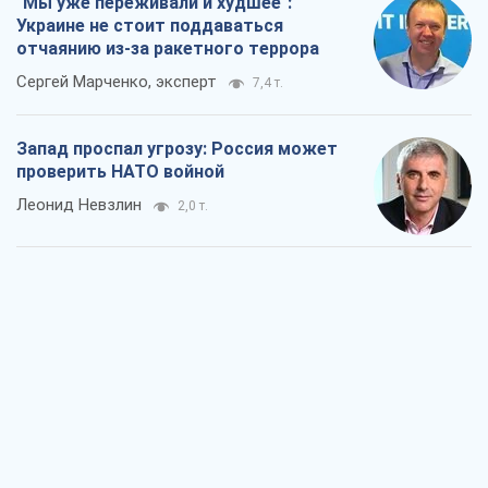
"Варта" и "Новатор" выдержали
пулеметный обстрел и удар FPV-дрона,
сохранив жизнь офицеру ВСУ
Украинская Бронетехника
2,4 т.
КНДР как катализатор войны, или О