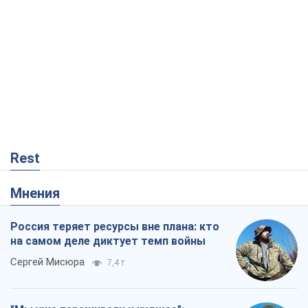
Rest
Мнения
Россия теряет ресурсы вне плана: кто
на самом деле диктует темп войны
Сергей Мисюра
7,4 т.
"Мы уже переживали и худшее":
Украине не стоит поддаваться
отчаянию из-за ракетного террора
Сергей Марченко, эксперт
7,4 т.
Запад проспал угрозу: Россия может
проверить НАТО войной
Леонид Невзлин
2,0 т.