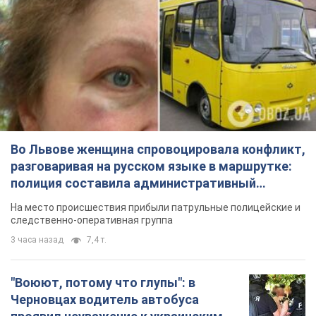
Во Львове женщина спровоцировала конфликт,
разговаривая на русском языке в маршрутке:
полиция составила административный
протокол. Видео
На место происшествия прибыли патрульные полицейские и
следственно-оперативная группа
3 часа назад
7,4 т.
"Воюют, потому что глупы": в
Черновцах водитель автобуса
проявил неуважение к украинским
военным и поплатился за это.
Водителя уволили после конфликта с
Видео
пассажирами и оскорблений в адрес военных
6 часов назад
7,6 т.
"Не следит за сексуальностью": в
Украине консультант "набросился"
на женщину после химиотерапии,