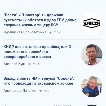
новом этапе российско-
северокорейского союза
Алексей Кущ
2,5 т.
Выход в элиту ЧМ и триумф "Сокола":
что происходит в украинском хоккее
Александр Липенко
909
Что ожидает украинцев в 2026-2028
годах? Основные выводы из новых
прогнозов от НБУ
Василий Фурман
18,8 т.
Все мнения