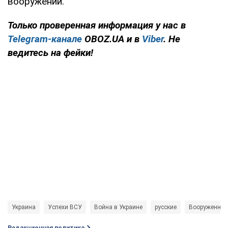
вооружений.
Только проверенная информация у нас в
Telegram-канале
OBOZ.UA и в
Viber
. Не
ведитесь на фейки!
Украина
Успехи ВСУ
Война в Украине
русские
Вооруженные