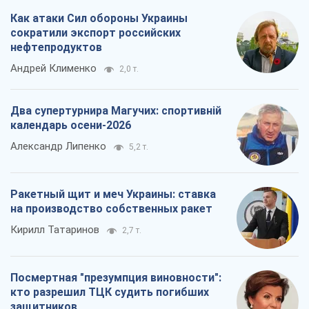
Как атаки Сил обороны Украины
сократили экспорт российских
нефтепродуктов
Андрей Клименко
2,0 т.
Два супертурнира Магучих: спортивній
календарь осени-2026
Александр Липенко
5,2 т.
Ракетный щит и меч Украины: ставка
на производство собственных ракет
Кирилл Татаринов
2,7 т.
Посмертная "презумпция виновности":
кто разрешил ТЦК судить погибших
защитников