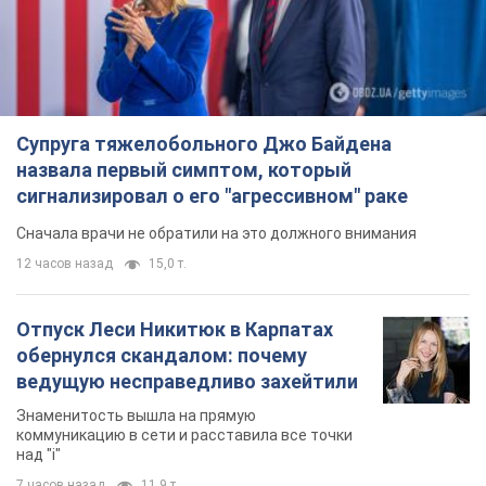
Супруга тяжелобольного Джо Байдена
назвала первый симптом, который
сигнализировал о его "агрессивном" раке
Сначала врачи не обратили на это должного внимания
12 часов назад
15,0 т.
Отпуск Леси Никитюк в Карпатах
обернулся скандалом: почему
ведущую несправедливо захейтили
Знаменитость вышла на прямую
коммуникацию в сети и расставила все точки
над "i"
7 часов назад
11,9 т.