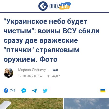
"Украинское небо будет
чистым": воины ВСУ сбили
сразу две вражеские
"птички" стрелковым
оружием. Фото
Марина Лисничук
War
17.08.2022 09:14
44,0 т.
742