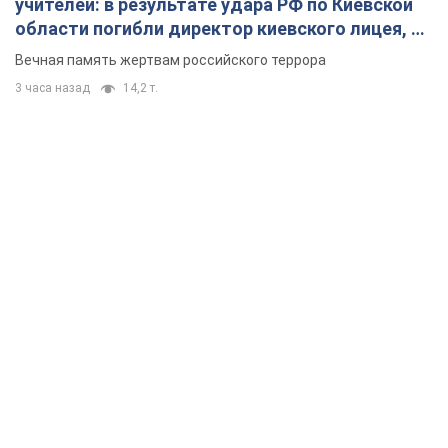
учителей: в результате удара РФ по Киевской
области погибли директор киевского лицея, её
муж и внук
Вечная память жертвам российского террора
3 часа назад
14,2 т.