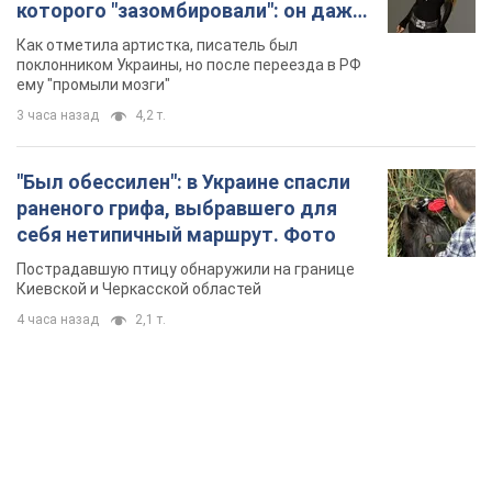
которого "зазомбировали": он даже
русского не знал, а теперь хочет
Как отметила артистка, писатель был
геноцида украинцев
поклонником Украины, но после переезда в РФ
ему "промыли мозги"
3 часа назад
4,2 т.
"Был обессилен": в Украине спасли
раненого грифа, выбравшего для
себя нетипичный маршрут. Фото
Пострадавшую птицу обнаружили на границе
Киевской и Черкасской областей
4 часа назад
2,1 т.