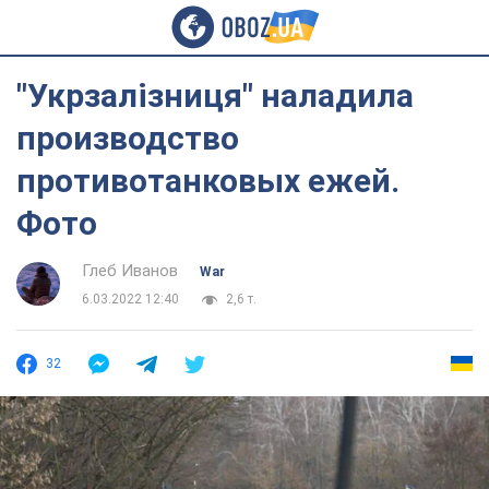
"Укрзалізниця" наладила
производство
противотанковых ежей.
Фото
Глеб Иванов
War
6.03.2022 12:40
2,6 т.
32