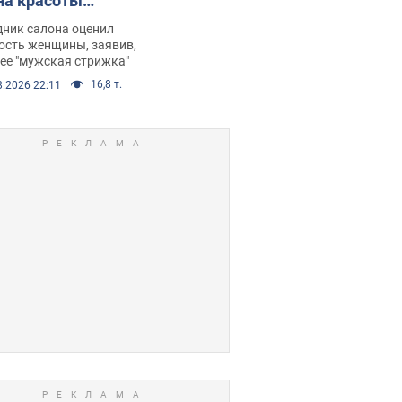
на красоты
рбил женщину
дник салона оценил
е химиотерапии,
ость женщины, заявив,
нее "мужская стрижка"
орелся скандал.
16,8 т.
8.2026 22:11