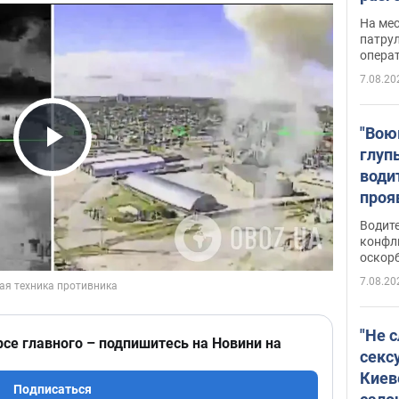
марш
На ме
адми
патрул
опера
Виде
7.08.20
"Вою
глуп
Play Video
води
проя
укра
Водите
попла
конфл
оскорб
Виде
7.08.20
"Не 
рсе главного – подпишитесь на Новини на
секс
Киев
Подписаться