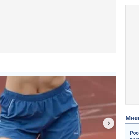
Мн
Рос