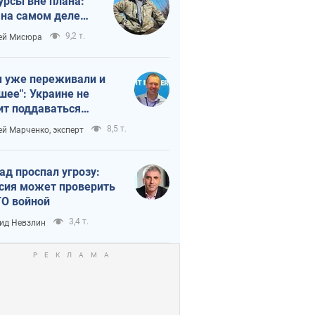
урсы вне плана:
 на самом деле
тует темп войны
9,2 т.
ей Мисюра
 уже переживали и
шее": Украине не
ит поддаваться
аянию из-за
8,5 т.
ей Марченко, эксперт
етного террора
ад проспал угрозу:
сия может проверить
О войной
3,4 т.
ид Невзлин