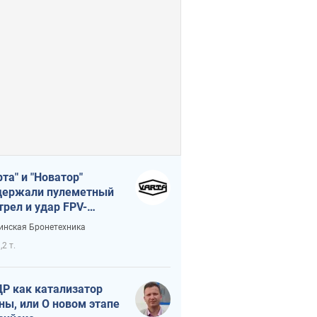
рта" и "Новатор"
ержали пулеметный
трел и удар FPV-
на, сохранив жизнь
инская Бронетехника
церу ВСУ
,2 т.
Р как катализатор
ны, или О новом этапе