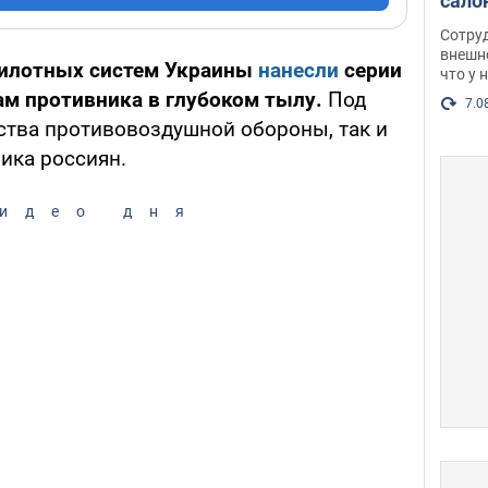
сало
оско
Сотру
посл
внешн
илотных систем Украины
нанесли
серии
что у 
разг
м противника в глубоком тылу.
Под
Фото
7.0
ства противовоздушной обороны, так и
ика россиян.
идео дня