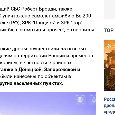
щий СБС Роберт Бровди, также
БС уничтожено самолет-амфибию Бе-200
ске (РФ), ЗРК "Панцирь" и ЗРК "Тор",
ик бк, локомотив и прочее", – говорится
TO
инские дроны осуществили 55 огневых
елям на территории России и временно
краины, в частности в районах
 также в Донецкой, Запорожской и
 были нанесены по объектам
в
ругих населенных пунктах.
Росс
дрон
сред