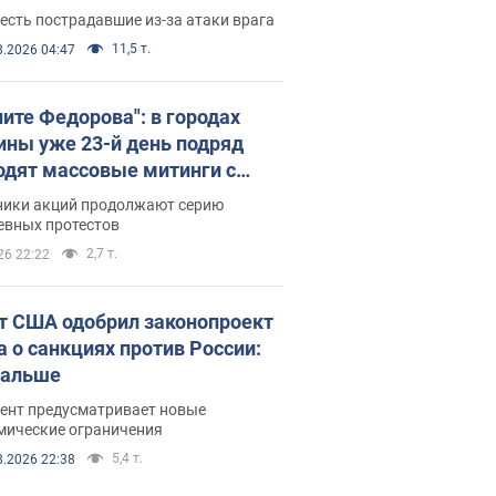
есть пострадавшие из-за атаки врага
11,5 т.
8.2026 04:47
ните Федорова": в городах
ины уже 23-й день подряд
одят массовые митинги с
атами. Фото и видео
ники акций продолжают серию
евных протестов
2,7 т.
26 22:22
т США одобрил законопроект
а о санкциях против России:
дальше
ент предусматривает новые
мические ограничения
5,4 т.
8.2026 22:38