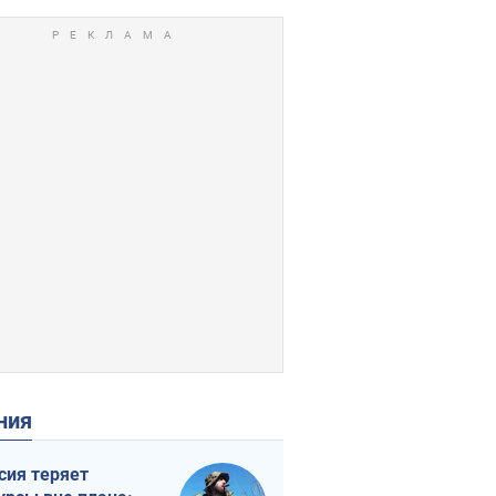
ения
сия теряет