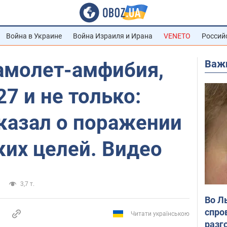
Война в Украине
Война Израиля и Ирана
VENETO
Россий
Важ
амолет-амфибия,
27 и не только:
казал о поражении
их целей. Видео
3,7 т.
Во Л
спро
Читати українською
разг