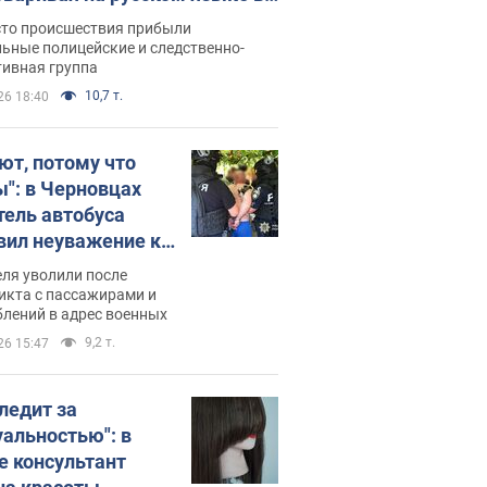
рутке: полиция составила
сто происшествия прибыли
нистративный протокол.
ьные полицейские и следственно-
тивная группа
о
10,7 т.
26 18:40
ют, потому что
ы": в Черновцах
тель автобуса
вил неуважение к
инским военным и
ля уволили после
тился за это.
икта с пассажирами и
лений в адрес военных
о
9,2 т.
26 15:47
следит за
уальностью": в
е консультант