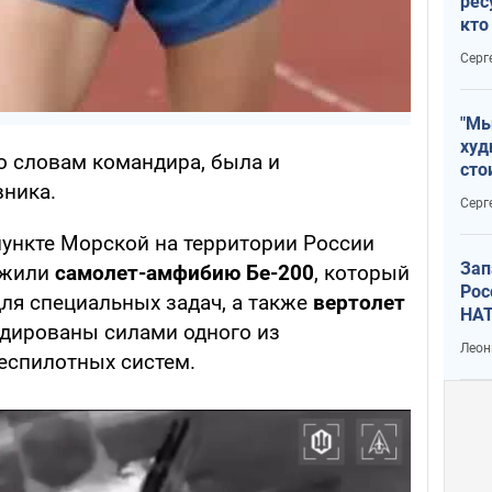
рес
кто
дик
Серг
"Мы
худ
о словам командира, была и
сто
вника.
отч
Серг
рак
пункте Морской на территории России
Зап
ожили
самолет-амфибию Бе-200
, который
Рос
для специальных задач, а также
вертолет
НАТ
идированы силами одного из
Леон
еспилотных систем.