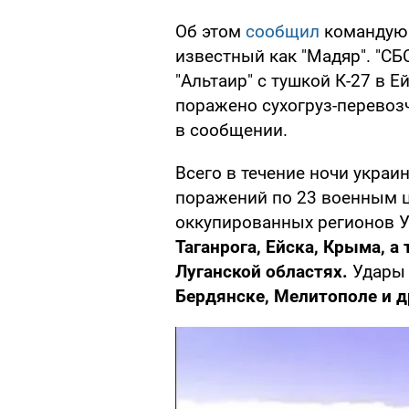
Об этом
сообщил
командую
известный как "Мадяр". "С
"Альтаир" с тушкой К-27 в Ей
поражено сухогруз-перевозч
в сообщении.
Всего в течение ночи укра
поражений по 23 военным ц
оккупированных регионов У
Таганрога, Ейска, Крыма, а
Луганской областях.
Удары
Бердянске, Мелитополе и д