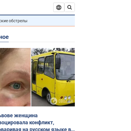
ские обстрелы
ное
ьвове женщина
воцировала конфликт,
оваривая на русском языке в