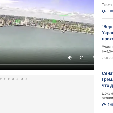
Также 
8.0
"Вер
Укра
прох
плак
Участ
ежедн
7.08.20
Сена
Грэм
что 
Докум
эконо
7.0