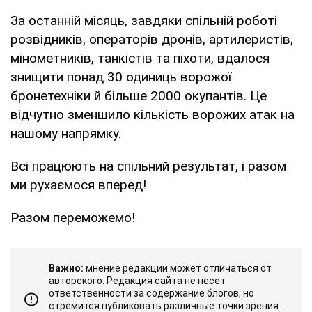
За останній місяць, завдяки спільній роботі
розвідників, операторів дронів, артилеристів,
мінометників, танкістів та піхоти, вдалося
знищити понад 30 одиниць ворожої
бронетехніки й більше 2000 окупантів. Це
відчутно зменшило кількість ворожих атак на
нашому напрямку.
Всі працюють на спільний результат, і разом
ми рухаємося вперед!
Разом переможемо!
Важно:
мнение редакции может отличаться от
авторского. Редакция сайта не несет
ответственности за содержание блогов, но
стремится публиковать различные точки зрения.