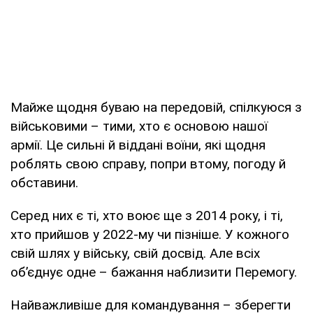
Майже щодня буваю на передовій, спілкуюся з
військовими – тими, хто є основою нашої
армії. Це сильні й віддані воїни, які щодня
роблять свою справу, попри втому, погоду й
обставини.
Серед них є ті, хто воює ще з 2014 року, і ті,
хто прийшов у 2022-му чи пізніше. У кожного
свій шлях у війську, свій досвід. Але всіх
об’єднує одне – бажання наблизити Перемогу.
Найважливіше для командування – зберегти