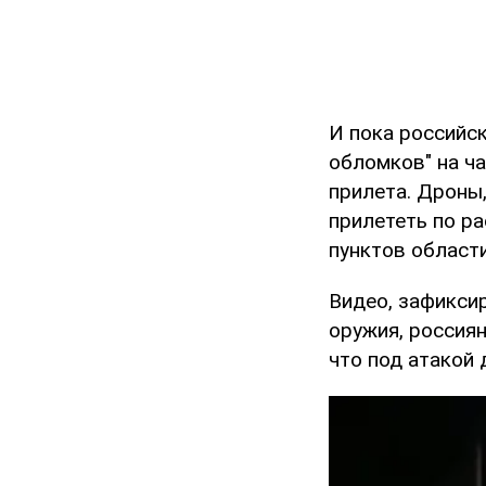
И пока российс
обломков" на ч
прилета. Дроны,
прилететь по р
пунктов области
Видео, зафикси
оружия, россия
что под атакой 