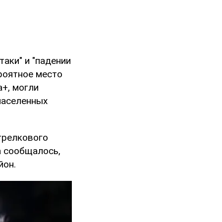
аки" и "падении
роятное место
a+, могли
населенных
трелкового
а сообщалось,
йон.