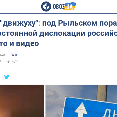
 "движуху": под Рыльском по
остоянной дислокации россий
то и видео
цкая
War
9
6,3 т.