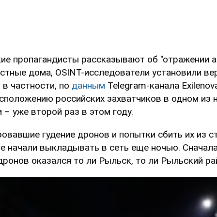
кие пропагандисты рассказывают об "отражении ат
астные дома, OSINT-исследователи установили ве
 в частности, по
данным
Telegram-канала Exilenov
асположению российских захватчиков в одном из 
 – уже второй раз в этом году.
ровавшие гудение дронов и попытки сбить их из с
не начали выкладывать в сеть еще ночью. Сначал
дронов оказался то ли Рыльск, то ли Рыльский ра