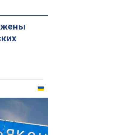
ражены
ских