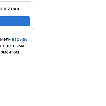
 OBOZ.UA в
ремели
взрывы
.
 с тщетными
 моментом