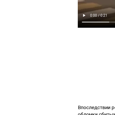
Впоследствии ро
обломки сбитых