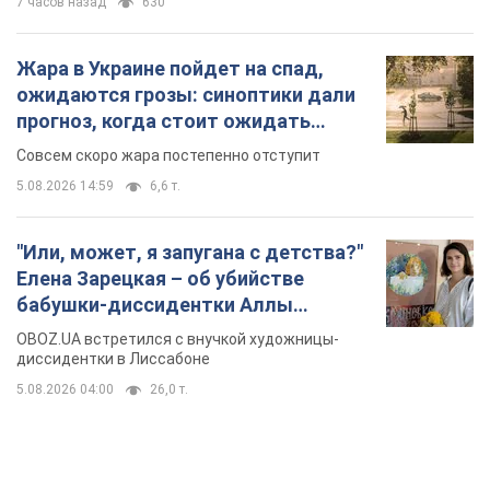
7 часов назад
630
Жара в Украине пойдет на спад,
ожидаются грозы: синоптики дали
прогноз, когда стоит ожидать
изменения погоды
Совсем скоро жара постепенно отступит
5.08.2026 14:59
6,6 т.
"Или, может, я запугана с детства?"
Елена Зарецкая – об убийстве
бабушки-диссидентки Аллы
Горской, критике сына Стуса и
OBOZ.UA встретился с внучкой художницы-
бегстве в Португалию с пятью
диссидентки в Лиссабоне
детьми
5.08.2026 04:00
26,0 т.