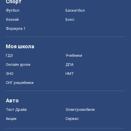
Спорт
Футбол
Баскетбол
Хоккей
Бокс
Формула-1
Моя школа
ГДЗ
Учебники
Онлайн уроки
ДПА
ЗНО
НМТ
СНГ решебники
Авто
Тест Драйв
Электромобили
Акции
Сервис