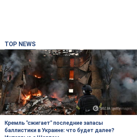
Кремль "сжигает" последние запасы
баллистики в Украине: что будет далее?
Интервью с Шарпом
В июле страна-агрессор установила "рекорд" по количеству
запущенных по Украине баллистических ракет
3 часа назад
31,7 т.
В Екатеринбурге атакован склад Wildberries:
есть попадания, поднялся дым. Фото и видео