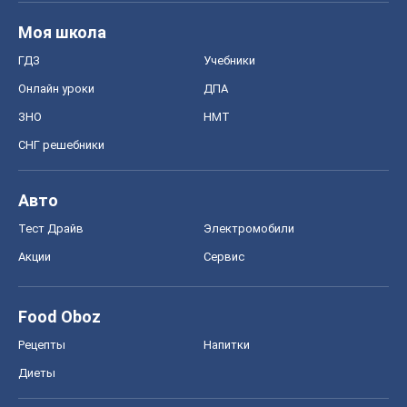
Авто
Тест Драйв
Электромобили
Акции
Сервис
Food Oboz
Рецепты
Напитки
Диеты
Экономика
Рынки и компании
Mакроэкономика
MedOboz
Новости медицины
MAMACLUB