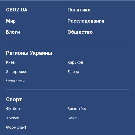
Киев
Харьков
Запорожье
Днепр
Черкассы
Спорт
Футбол
Баскетбол
Хоккей
Бокс
Формула-1
Моя школа
ГДЗ
Учебники
Онлайн уроки
ДПА
ЗНО
НМТ
СНГ решебники