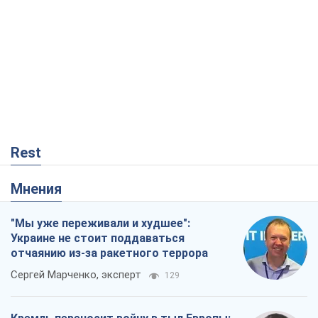
Rest
Мнения
"Мы уже переживали и худшее":
Украине не стоит поддаваться
отчаянию из-за ракетного террора
Сергей Марченко, эксперт
129
Кремль переносит войну в тыл Европы:
под угрозой критическая логистика
Виктор Ягун
11,9 т.
Мэр Москвы внезапно захотел мира,
как становятся послом в США и новые
украинские топ-рейтинги
Александр Кирш
9