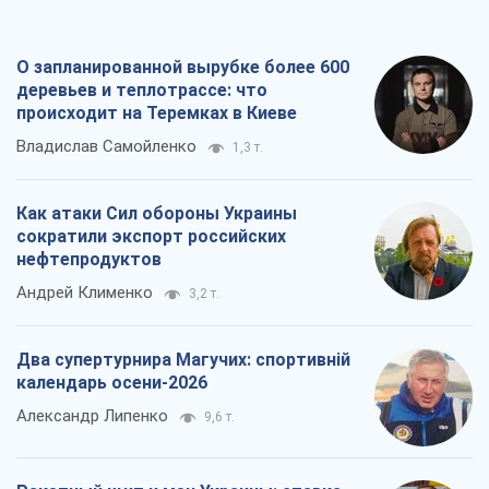
сократили экспорт российских
нефтепродуктов
Андрей Клименко
3,2 т.
Два супертурнира Магучих: спортивній
календарь осени-2026
Александр Липенко
9,6 т.
Ракетный щит и меч Украины: ставка
на производство собственных ракет
Кирилл Татаринов
3,9 т.
Все мнения