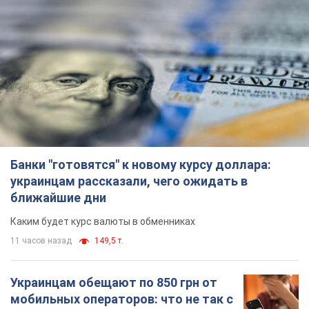
Банки "готовятся" к новому курсу доллара:
украинцам рассказали, чего ожидать в
ближайшие дни
Каким будет курс валюты в обменниках
11 часов назад
149,5 т.
Украинцам обещают по 850 грн от
мобильных операторов: что не так с
этими сообщениями
Как не попасть в ловушку мошенников
6.08.2026 21:02
14,1 т.
Самый дорогой футболист
"Динамо" забил "Карабаху" уже на
10-й минуте матча. Видео