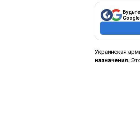
Будьте
Google
Украинская арм
назначения
. Э