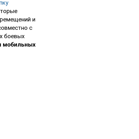
пку
оторые
еремещений и
совместно с
х боевых
я мобильных