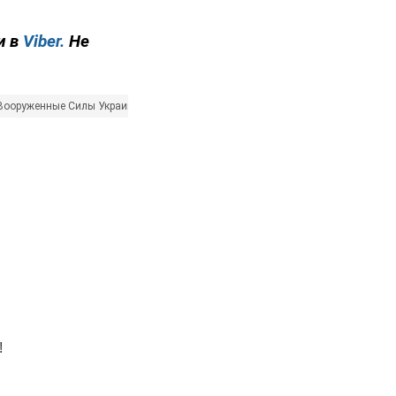
и в
Viber.
Не
Вооруженные Силы Украины
наземные дроны
Денис Шмыгаль