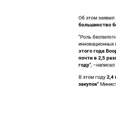
Об этом заявил
большинство б
"Роль беспилотн
инновационных 
этого года Воо
почти в 2,5 ра
году"
, –написал
В этом году
2,4
закупок"
Минист