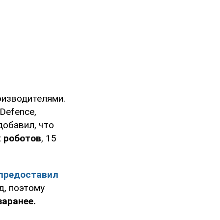
оизводителями.
Defence,
добавил, что
х роботов
, 15
 предоставил
д, поэтому
заранее.