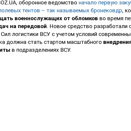
OZ.UA, оборонное ведомство
начало первую заку
полевых тентов – так называемых бронековдр
, к
щать военнослужащих от обломков
во время п
дач на передовой
. Новое средство разработали 
Сил логистики ВСУ с учетом условий современны
пка должна стать стартом масштабного
внедрени
щиты
в подразделениях ВСУ.