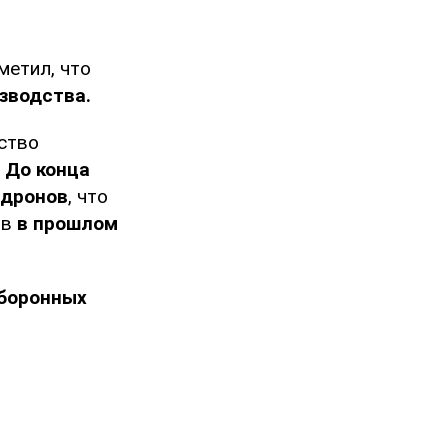
тметил, что
зводства.
дство
.
До конца
 дронов
, что
ов
в прошлом
оборонных