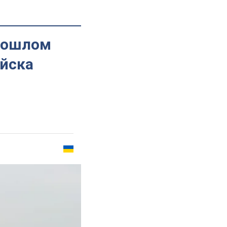
прошлом
ойска