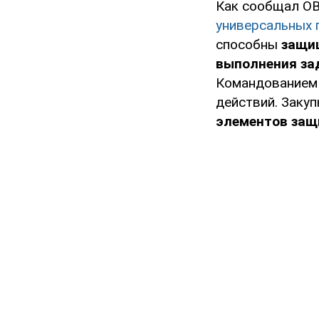
Как сообщал OB
универсальных 
способны
защи
выполнения за
Командованием 
действий. Заку
элементов за