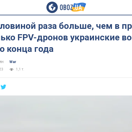
оловиной раза больше, чем в 
лько FPV-дронов украинские в
о конца года
ин
War
23
1,1 т.