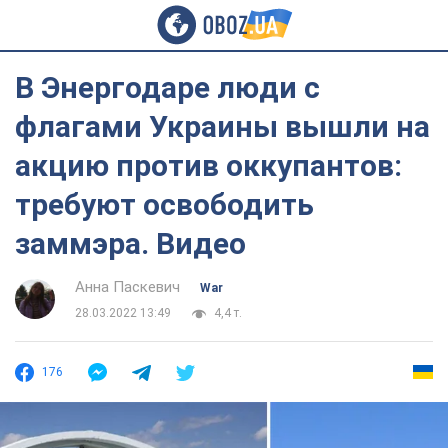
В Энергодаре люди с
флагами Украины вышли на
акцию против оккупантов:
требуют освободить
заммэра. Видео
Анна Паскевич
War
28.03.2022 13:49
4,4 т.
176