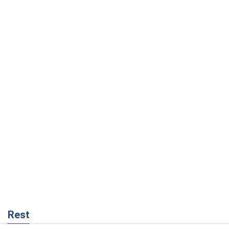
Rest
Мнения
Совпадение интересов двух циничных
игроков или тайный план Трампа и
Путина?
Виктор Швец
7,1 т.