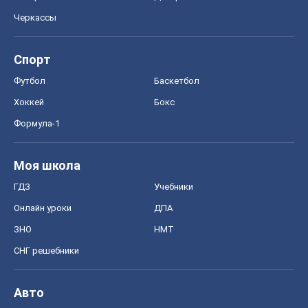
Моя школа
ГДЗ
Учебники
Онлайн уроки
ДПА
ЗНО
НМТ
СНГ решебники
Авто
Тест Драйв
Электромобили
Акции
Сервис
Food Oboz
Рецепты
Напитки
Диеты