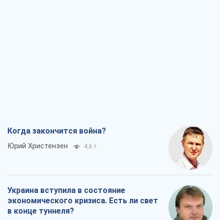
Когда закончится война?
Юрий Христензен
4,6 т.
Украина вступила в состояние
экономического кризиса. Есть ли свет
в конце туннеля?
Вадим Денисенко
4,0 т.
Чей будет Крым, тот и победит (NSJ), а
украинских футбольных чиновников
могут назвать убийцами
Александр Кирш
4,4 т.