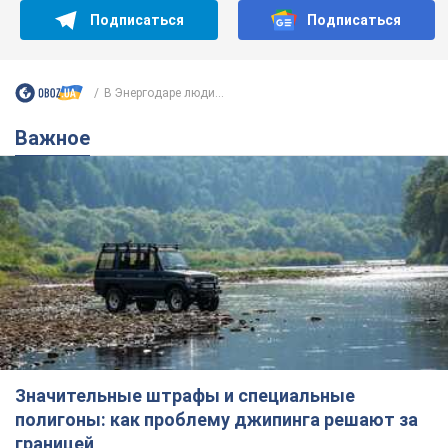
Значительные штрафы и специальные
полигоны: как проблему джипинга решают за
границей
Украине не помешает взять пример со стран Европы
8.08.2026 05:10
1,7 т.
В Прикарпатье после аномальной
жары прошел сильный ливень:
дороги превратились в реки. Видео
Непогода обрушилась на Ивано-Франковскую