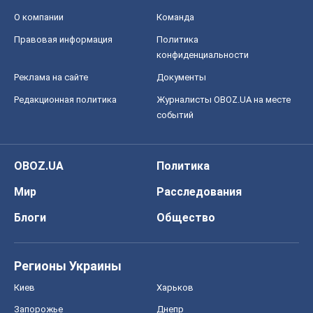
OBOZ.UA
Политика
Мир
Расследования
Блоги
Общество
Регионы Украины
Киев
Харьков
Запорожье
Днепр
Черкассы
Спорт
Футбол
Баскетбол
Хоккей
Бокс
Формула-1