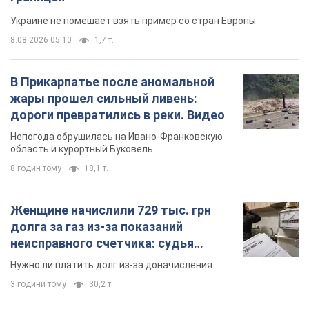
область и курортный Буковель
8 годин тому
18,1 т.
Женщине начислили 729 тыс. грн
долга за газ из-за показаний
неисправного счетчика: судья
вынес неожиданное решение
Нужно ли платить долг из-за доначисления
3 години тому
30,2 т.