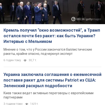
Мнение о том, что у России закончатся баллистические
ракеты, крайне опасно, подчеркнул эксперт
6 годин тому
30,7 т.
Украина заключила соглашения о ежемесячной
поставке ракет для системы Patriot из США:
Зеленский раскрыл подробности
Киев также ведет активные переговоры с европейскими
партнерами
3 години тому
14,9 т.
Заботилась об учениках и поддерживала
учителей: в результате удара РФ по Киевской
области погибли директор киевского лицея, её
муж и внук
Вечная память жертвам российского террора
4 години тому
15,5 т.