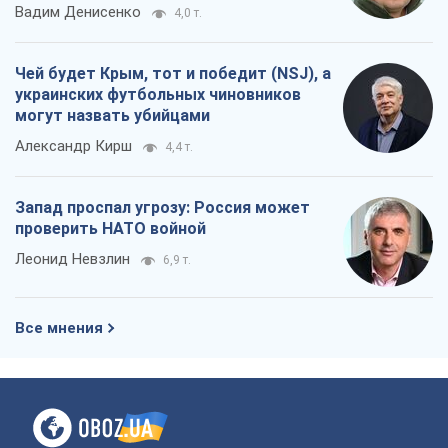
Запад проспал угрозу: Россия может
проверить НАТО войной
Леонид Невзлин
6,9 т.
Все мнения
О компании
Команда
Правовая информация
Политика
конфиденциальности
Реклама на сайте
Документы
Редакционная политика
Журналисты OBOZ.UA на месте
событий