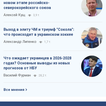
годах? Основные выводы из новых
прогнозов от НБУ
Василий Фурман
28,2 т.
Все мнения
О компании
Команда
Правовая информация
Политика
конфиденциальности
Реклама на сайте
Документы
Редакционная политика
Журналисты OBOZ.UA на месте
событий