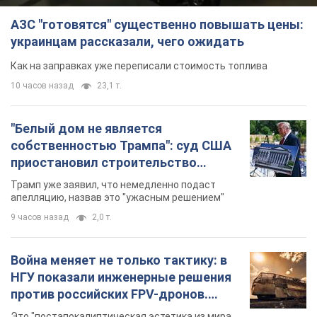
Трамп уже заявил, что немедленно подаст
долларов
апелляцию, назвав это "ужасным решением"
9 часов назад
2,0 т.
Война меняет не только тактику: в
НГУ показали инженерные решения
против российских FPV-дронов.
Фото
Это "постапокалиптическая эстетика из мира
"Безумного Макса"
9 часов назад
7,6 т.