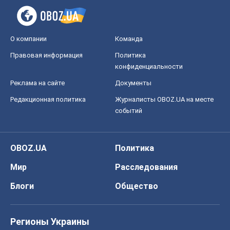
OBOZ.UA
Политика
Мир
Расследования
Блоги
Общество
Регионы Украины
Киев
Харьков
Запорожье
Днепр
Черкассы
Спорт
Футбол
Баскетбол
Хоккей
Бокс
Формула-1