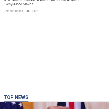
TOP NEWS
Конец эпохи "фактора Трампа": кто на самом
деле обеспечит Украине защиту от российской
баллистики. Интервью с Безсмертным