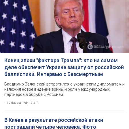
Владимир Зеленский встретился с украинским дипломатом и
изложил новое видение войны и роли международных
партнеров в борьбе с Россией
час назад
6,2 т.
В Киеве в результате российской атаки
пострадали четыре человека. Фото
Враг продолжает регулярный ракетный террор столицы
час назад
14,1 т.
Россияне атаковали дроном больницу в
Херсоне: пострадали медработницы
Всего пострадали четыре женщины, и они не единственные
раненые за сутки
8 часов назад
3,4 т.