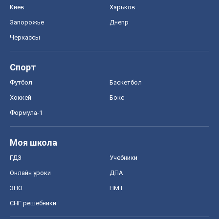
Моя школа
ГДЗ
Учебники
Онлайн уроки
ДПА
ЗНО
НМТ
СНГ решебники
Авто
Тест Драйв
Электромобили
Акции
Сервис
Food Oboz
Рецепты
Напитки
Диеты