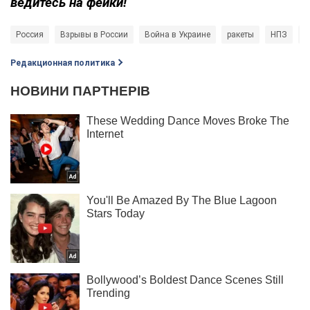
ведитесь на фейки!
Россия
Взрывы в России
Война в Украине
ракеты
НПЗ
Г
Редакционная политика