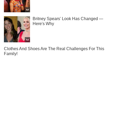
Мы в Telegram! Подписывайся! Читай только лучшее!
Подписаться
Подписаться
В Генштабе подтвердили...
Важное