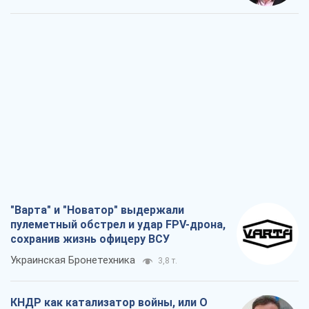
"Варта" и "Новатор" выдержали
пулеметный обстрел и удар FPV-дрона,
сохранив жизнь офицеру ВСУ
Украинская Бронетехника
3,8 т.
КНДР как катализатор войны, или О
новом этапе российско-
северокорейского союза
Алексей Кущ
3,9 т.
Выход в элиту ЧМ и триумф "Сокола":
что происходит в украинском хоккее
Александр Липенко
1,7 т.
Что ожидает украинцев в 2026-2028