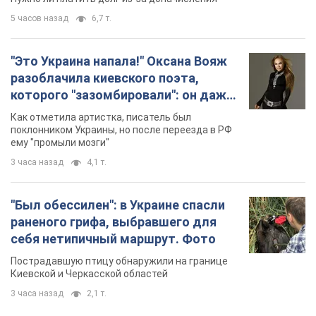
5 часов назад
6,7 т.
"Это Украина напала!" Оксана Вояж
разоблачила киевского поэта,
которого "зазомбировали": он даже
русского не знал, а теперь хочет
Как отметила артистка, писатель был
геноцида украинцев
поклонником Украины, но после переезда в РФ
ему "промыли мозги"
3 часа назад
4,1 т.
"Был обессилен": в Украине спасли
раненого грифа, выбравшего для
себя нетипичный маршрут. Фото
Пострадавшую птицу обнаружили на границе
Киевской и Черкасской областей
3 часа назад
2,1 т.