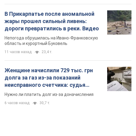
Женщине начислили 729 тыс. грн
долга за газ из-за показаний
неисправного счетчика: судья
вынес неожиданное решение
Нужно ли платить долг из-за доначисления
6 часов назад
30,7 т.