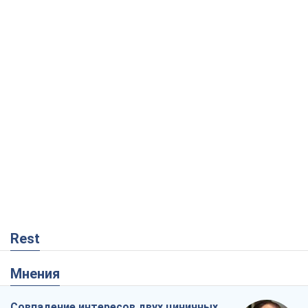
Rest
Мнения
Совпадение интересов двух циничных
игроков или тайный план Трампа и
Путина?
Виктор Швец
8,8 т.
Минск готовится к функционированию
в условиях масштабного военного
кризиса