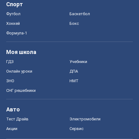
Онлайн уроки
ДПА
ЗНО
НМТ
СНГ решебники
Авто
Тест Драйв
Электромобили
Акции
Сервис
Food Oboz
Рецепты
Напитки
Диеты
Экономика
Рынки и компании
Mакроэкономика