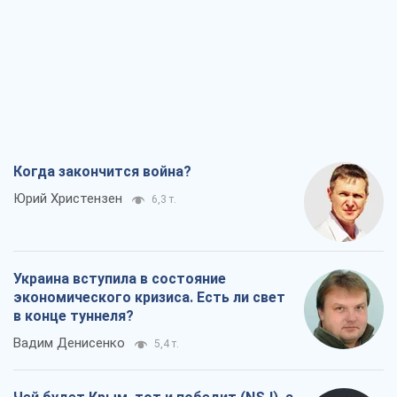
Юрий Христензен
6,3 т.
Украина вступила в состояние
экономического кризиса. Есть ли свет
в конце туннеля?
Вадим Денисенко
5,4 т.
Чей будет Крым, тот и победит (NSJ), а
украинских футбольных чиновников
могут назвать убийцами
Александр Кирш
5,4 т.
Запад проспал угрозу: Россия может
проверить НАТО войной
Леонид Невзлин
7,4 т.