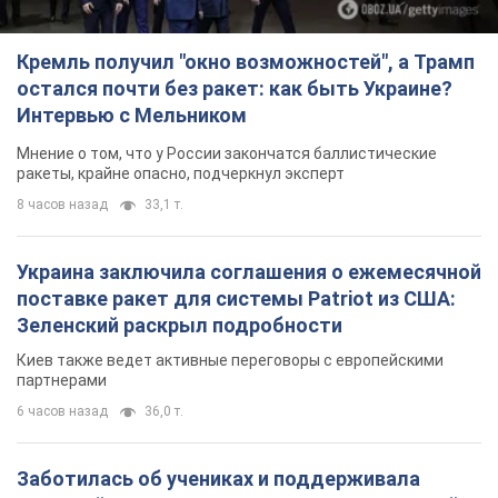
Украина заключила соглашения о ежемесячной
поставке ракет для системы Patriot из США:
Зеленский раскрыл подробности
Киев также ведет активные переговоры с европейскими
партнерами
6 часов назад
36,0 т.
Заботилась об учениках и поддерживала
учителей: в результате удара РФ по Киевской
области погибли директор киевского лицея, её
муж и внук
Вечная память жертвам российского террора
7 часов назад
18,1 т.