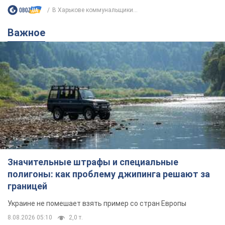
Значительные штрафы и специальные
полигоны: как проблему джипинга решают за
границей
Украине не помешает взять пример со стран Европы
8.08.2026 05:10
2,0 т.
В Прикарпатье после аномальной
жары прошел сильный ливень:
дороги превратились в реки. Видео
Непогода обрушилась на Ивано-Франковскую
область и курортный Буковель
11 часов назад
23,4 т.