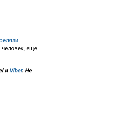
реляли
5 человек, еще
el и
Viber
. Не