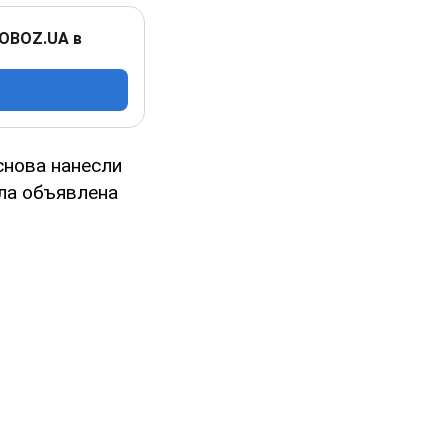
 OBOZ.UA в
снова нанесли
ыла объявлена