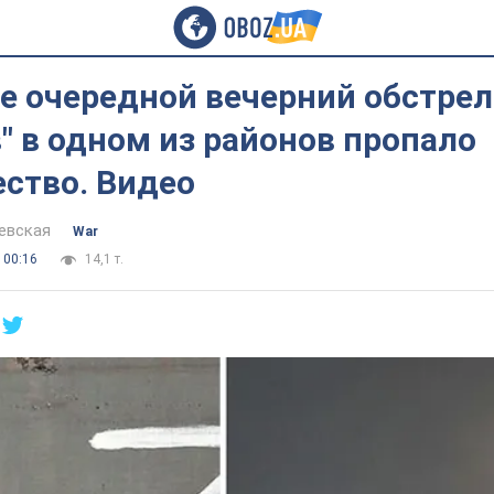
е очередной вечерний обстрел
" в одном из районов пропало
ство. Видео
евская
War
 00:16
14,1 т.