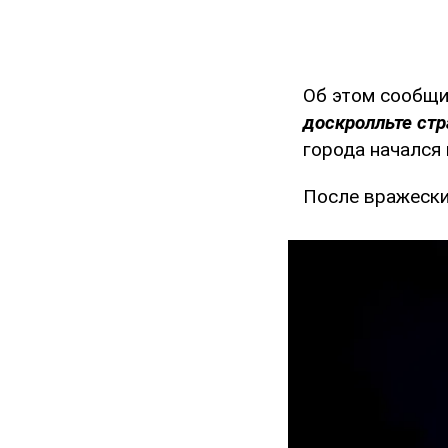
Об этом сообщи
доскролльте стр
города начался 
После вражески