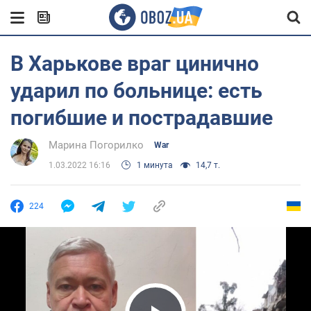
В Харькове враг цинично
ударил по больнице: есть
погибшие и пострадавшие
Марина Погорилко
War
1.03.2022 16:16
1 минута
14,7 т.
224