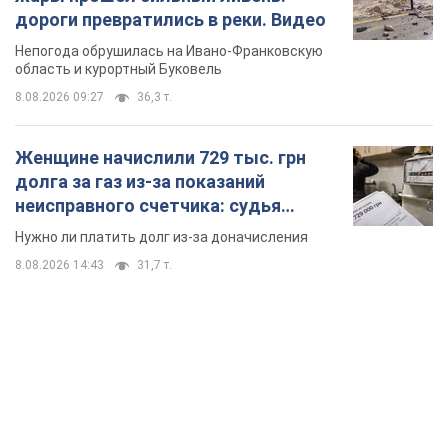
дороги превратились в реки. Видео
Непогода обрушилась на Ивано-Франковскую
область и курортный Буковель
8.08.2026 09:27
36,3 т.
Женщине начислили 729 тыс. грн
долга за газ из-за показаний
неисправного счетчика: судья
вынес неожиданное решение
Нужно ли платить долг из-за доначисления
8.08.2026 14:43
31,7 т.