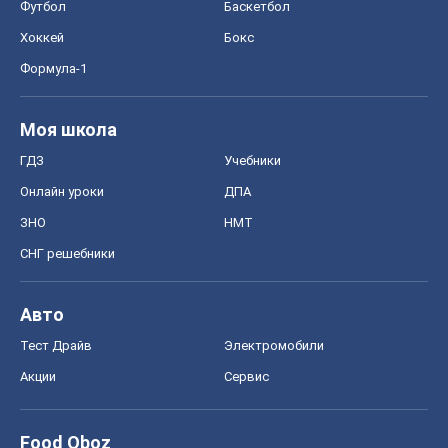
Футбол
Баскетбол
Хоккей
Бокс
Формула-1
Моя школа
ГДЗ
Учебники
Онлайн уроки
ДПА
ЗНО
НМТ
СНГ решебники
Авто
Тест Драйв
Электромобили
Акции
Сервис
Food Oboz