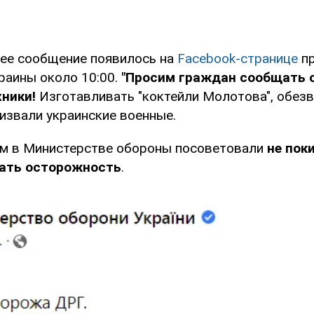
ее сообщение появилось на
Facebook-странице
пр
аины около 10:00.
"Просим граждан сообщать 
хники!
Изготавливать "коктейли Молотова", обез
ризвали украинские военные.
м в Министерстве обороны посоветовали
не пок
ать осторожность
.