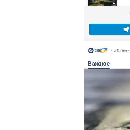
В Киеве на
Важное