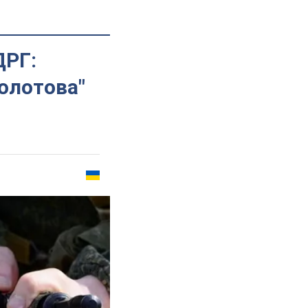
ДРГ:
олотова"