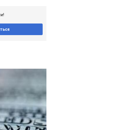
и!
ться