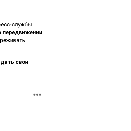
есс-службы
о передвижении
вреживать
идать свои