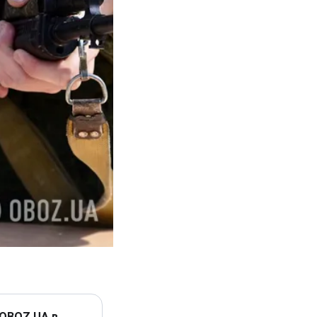
 OBOZ.UA в