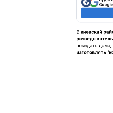
Google
В
киевский рай
разведыватель
покидать дома,
изготовлять "к