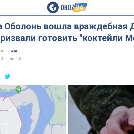
на Оболонь вошла враждебная 
ризвали готовить "коктейли М
ва
War
13
1,0 т.