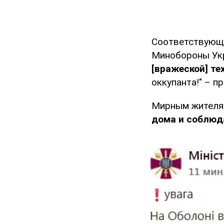
Соответствующ
Минобороны Укр
[вражеской] те
оккупанта!" – п
Мирным жителя
дома и соблюд