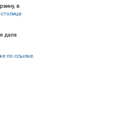
раину, в
 столице
е дала
ке по ссылке
.