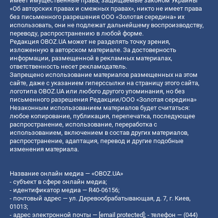
имеет имущественные права, защищаемые законом Украины
«Об авторских правах и смежных правах», никто не имеет права
без письменного разрешения ООО «Золотая середина» их
использовать, они не подлежат дальнейшему воспроизводству,
переводу, распространению в любой форме.
Редакция OBOZ.UA может не разделять точку зрения,
изложенную в авторском материале. За достоверность
информации, размещенной в рекламных материалах,
ответственность несет рекламодатель.
Запрещено использование материалов размещенных на этом
сайте, даже с указанием гиперссылки на страницу этого сайта,
логотипа OBOZ.UA или любого другого упоминания, но без
письменного разрешения Редакции/ООО «Золотая середина»
Незаконным использованием материалов будет считаться:
любое копирование, публикация, перепечатка, последующее
распространение, использование, переработка с
использованием, включением в состав других материалов,
распространение, адаптация, перевод и другие подобные
изменения материала.
Название онлайн медиа — «OBOZ.UA»
- субъект в сфере онлайн медиа;
- идентификатор медиа — R40-06156;
- почтовый адрес — ул. Деревообрабатывающая, д. 7, г. Киев,
01013;
- адрес электронной почты —
[email protected]
; - телефон — (044)