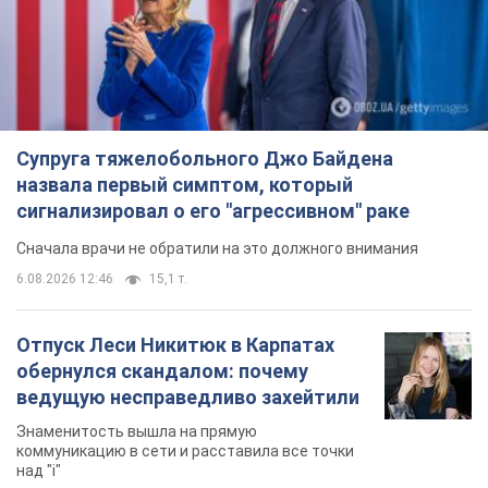
Сначала врачи не обратили на это должного внимания
6.08.2026 12:46
15,1 т.
Отпуск Леси Никитюк в Карпатах
обернулся скандалом: почему
ведущую несправедливо захейтили
Знаменитость вышла на прямую
коммуникацию в сети и расставила все точки
над "i"
7 годин тому
12,0 т.
Не только из-за зарплаты: почему
украинцы не спешат соглашаться на
вакансии
Чего больше всего не хватает на рынке труда
9 годин тому
3,1 т.