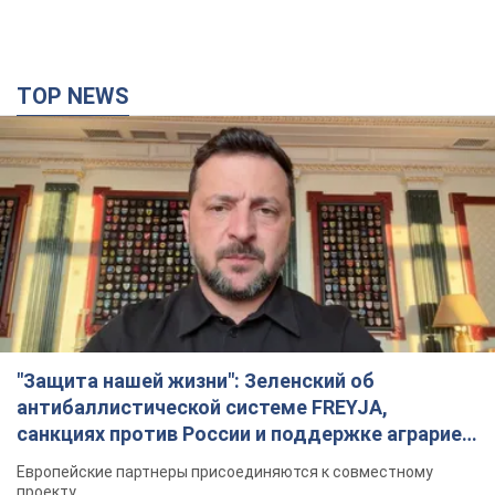
"Защита нашей жизни": Зеленский об
антибаллистической системе FREYJA,
санкциях против России и поддержке аграриев.
Видео
Европейские партнеры присоединяются к совместному
проекту
5 годин тому
53,3 т.
"Балистика убивает людей": Сикорский призвал
обсудить перехват вражеских ракет над
Украиной
Глава МИД Польши призвал сбивать российские ракеты над
Украиной