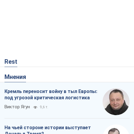
Rest
Мнения
Кремль переносит войну в тыл Европы:
под угрозой критическая логистика
Виктор Ягун
9,6 т.
На чьей стороне истории выступает
Дональд Трамп?
Виктор Каспрук
7,8 т.
В Киеве вырубили более 300 крупных
деревьев ради теплотрассы и вопреки
Генплану
Владислав Самойленко
1,4 т.