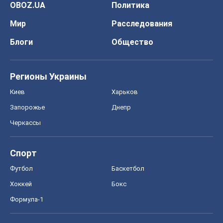
Запорожье
Днепр
Черкассы
Спорт
Футбол
Баскетбол
Хоккей
Бокс
Формула-1
Моя школа
ГДЗ
Учебники
Онлайн уроки
ДПА
ЗНО
НМТ
СНГ решебники