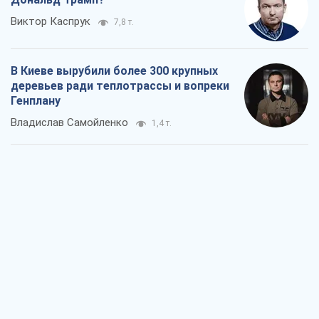
Как атаки Сил обороны Украины
сократили экспорт российских
нефтепродуктов
Андрей Клименко
2,0 т.
Два супертурнира Магучих: спортивній
календарь осени-2026