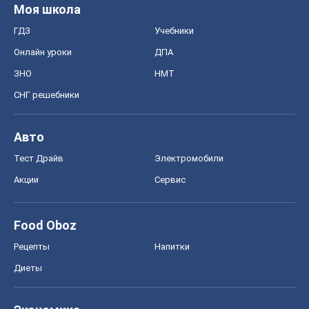
Авто
Тест Драйв
Электромобили
Акции
Сервис
Food Oboz
Рецепты
Напитки
Диеты
Экономика
Рынки и компании
Mакроэкономика
MedOboz
Новости медицины
MAMACLUB
Шоу