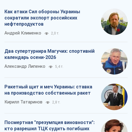
Александр Липенко
5,4 т.
Ракетный щит и меч Украины: ставка
на производство собственных ракет
Кирилл Татаринов
2,8 т.
Посмертная "презумпция виновности":
кто разрешил ТЦК судить погибших
защитников
Марина Ставнійчук
6,3 т.
Все мнения