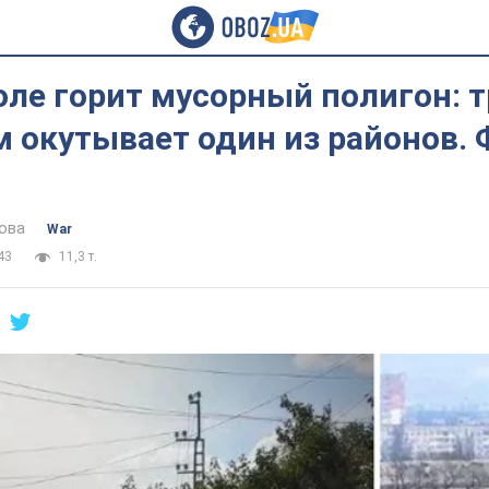
ле горит мусорный полигон: 
 окутывает один из районов. 
ова
War
43
11,3 т.