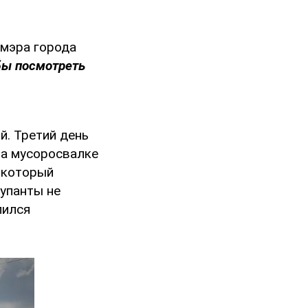
 мэра города
бы посмотреть
й. Третий день
на мусоросвалке
 который
упанты не
лился