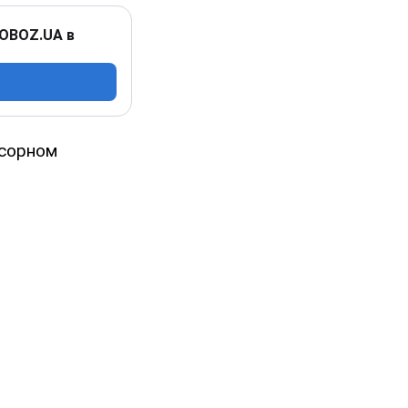
 OBOZ.UA в
усорном