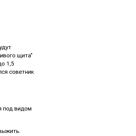
удут
ивого щита"
о 1,5
лся советник
 под видом
выжить.