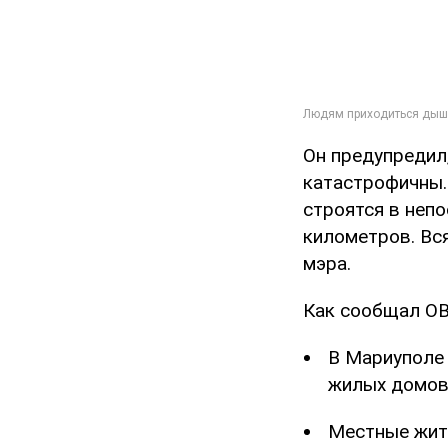
Он предупредил
катастрофичны.
строятся в непо
километров. Вся
мэра.
Как сообщал O
В Мариуполе
жилых домов
Местные жи