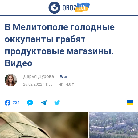
В Мелитополе голодные
оккупанты грабят
продуктовые магазины.
Видео
Дарья Дурова
War
26.02.2022 11:53
4,0 т.
234