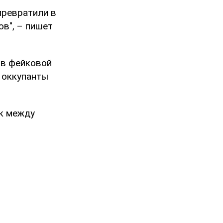
превратили в
в", – пишет
 в фейковой
 оккупанты
ок между