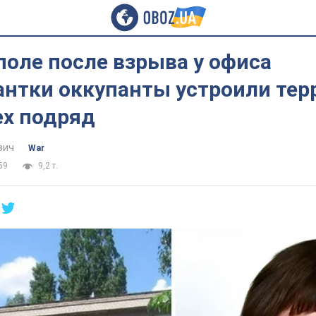
оле после взрыва у офиса
нтки оккупанты устроили терр
ех подряд
вич
War
59
9,2 т.