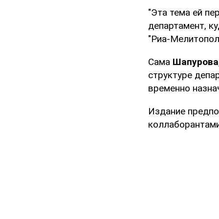
"Эта тема ей п
департамент, к
"Риа-Мелитопол
Сама
Шапурова,
структуре депа
временно назна
Издание предпо
коллаборантами