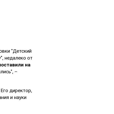
новки "Детский
", недалеко от
поставили на
лись", –
 Его директор,
ния и науки