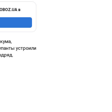
 OBOZ.UA в
кума,
купанты устроили
одряд.