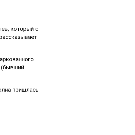
лев, который с
 рассказывает
паркованного
 (бывший
олна пришлась