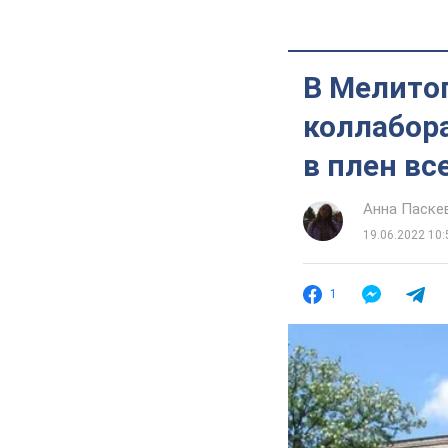
В Мелитоп
коллабора
в плен вс
Анна Паске
19.06.2022 10:
1