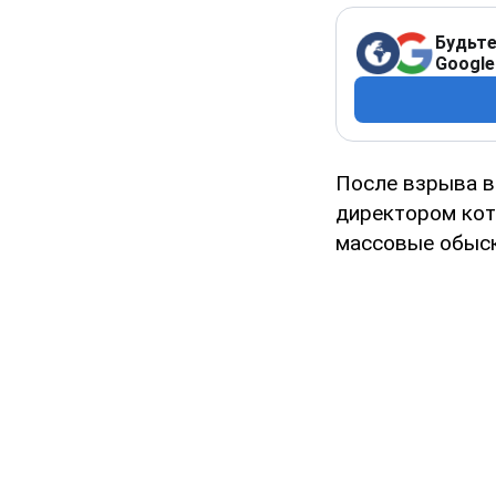
Будьте
Google
После взрыва 
директором ко
массовые обыски