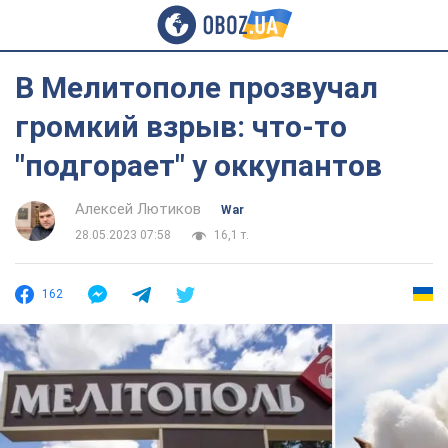
В Мелитополе прозвучал
громкий взрыв: что-то
"подгорает" у оккупантов
Алексей Лютиков
War
28.05.2023 07:58
16,1 т.
162