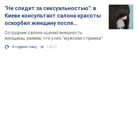
"Не следит за сексуальностью": в
Киеве консультант салона красоты
оскорбил женщину после
химиотерапии, разгорелся скандал.
Сотрудник салона оценил внешность
Фото
женщины, заявив, что у нее "мужская стрижка"
4 години тому
14,1 т.