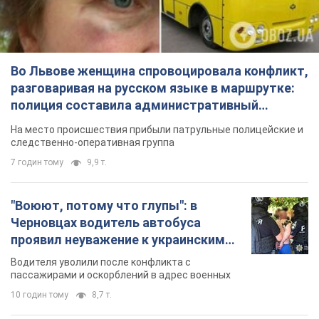
Во Львове женщина спровоцировала конфликт,
разговаривая на русском языке в маршрутке:
полиция составила административный
протокол. Видео
На место происшествия прибыли патрульные полицейские и
следственно-оперативная группа
7 годин тому
9,9 т.
"Воюют, потому что глупы": в
Черновцах водитель автобуса
проявил неуважение к украинским
военным и поплатился за это.
Водителя уволили после конфликта с
Видео
пассажирами и оскорблений в адрес военных
10 годин тому
8,7 т.