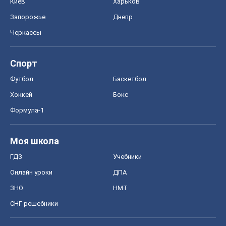
Киев
Харьков
Запорожье
Днепр
Черкассы
Спорт
Футбол
Баскетбол
Хоккей
Бокс
Формула-1
Моя школа
ГДЗ
Учебники
Онлайн уроки
ДПА
ЗНО
НМТ
СНГ решебники