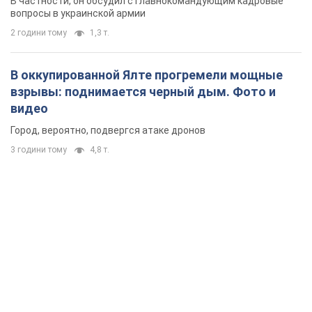
В частности, он обсудил с главнокомандующим кадровые
вопросы в украинской армии
2 години тому
1,3 т.
В оккупированной Ялте прогремели мощные
взрывы: поднимается черный дым. Фото и
видео
Город, вероятно, подвергся атаке дронов
3 години тому
4,8 т.