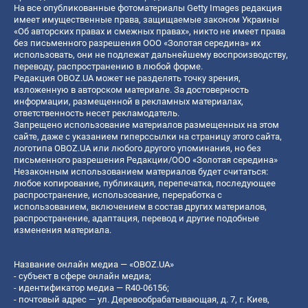
На все опубликованные фотоматериалы Getty Images редакция
имеет имущественные права, защищаемые законом Украины
«Об авторских правах и смежных правах», никто не имеет права
без письменного разрешения ООО «Золотая середина» их
использовать, они не подлежат дальнейшему воспроизводству,
переводу, распространению в любой форме.
Редакция OBOZ.UA может не разделять точку зрения,
изложенную в авторском материале. За достоверность
информации, размещенной в рекламных материалах,
ответственность несет рекламодатель.
Запрещено использование материалов размещенных на этом
сайте, даже с указанием гиперссылки на страницу этого сайта,
логотипа OBOZ.UA или любого другого упоминания, но без
письменного разрешения Редакции/ООО «Золотая середина»
Незаконным использованием материалов будет считаться:
любое копирование, публикация, перепечатка, последующее
распространение, использование, переработка с
использованием, включением в состав других материалов,
распространение, адаптация, перевод и другие подобные
изменения материала.
Название онлайн медиа — «OBOZ.UA»
- субъект в сфере онлайн медиа;
- идентификатор медиа — R40-06156;
- почтовый адрес — ул. Деревообрабатывающая, д. 7, г. Киев,