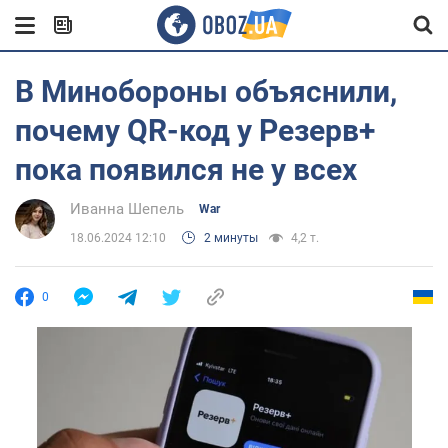
В Минобороны объяснили,
почему QR-код у Резерв+
пока появился не у всех
Иванна Шепель
War
18.06.2024 12:10
2 минуты
4,2 т.
0