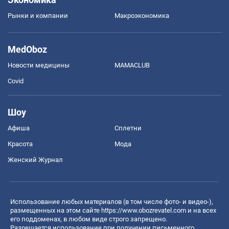
Рынки и компании
Mакроэкономика
MedOboz
Новости медицины
MAMACLUB
Covid
Шоу
Афиша
Сплетни
Красота
Мода
Женский Журнал
Использование любых материалов (в том числе фото- и видео-),
размещенных на этом сайте
https://www.obozrevatel.com
и на всех
его поддоменах, в любом виде строго запрещено.
Разрешается использование при получении письменного