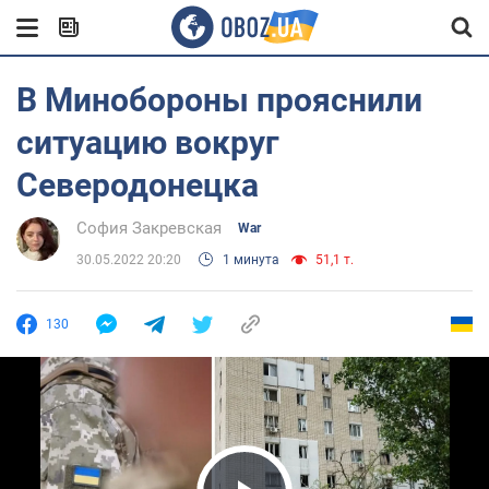
В Минобороны прояснили
ситуацию вокруг
Северодонецка
София Закревская
War
30.05.2022 20:20
1 минута
51,1 т.
130