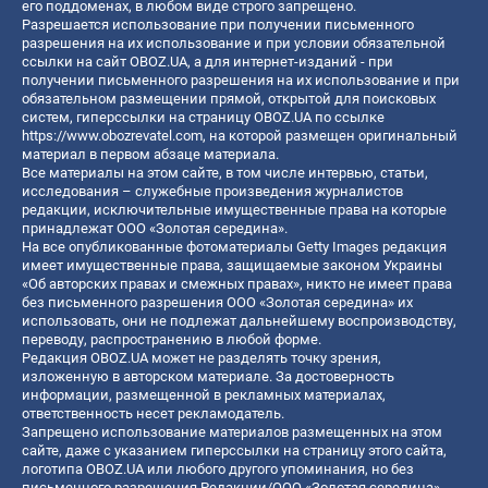
его поддоменах, в любом виде строго запрещено.
Разрешается использование при получении письменного
разрешения на их использование и при условии обязательной
ссылки на сайт OBOZ.UA, а для интернет-изданий - при
получении письменного разрешения на их использование и при
обязательном размещении прямой, открытой для поисковых
систем, гиперссылки на страницу OBOZ.UA по ссылке
https://www.obozrevatel.com
, на которой размещен оригинальный
материал в первом абзаце материала.
Все материалы на этом сайте, в том числе интервью, статьи,
исследования – служебные произведения журналистов
редакции, исключительные имущественные права на которые
принадлежат ООО «Золотая середина».
На все опубликованные фотоматериалы Getty Images редакция
имеет имущественные права, защищаемые законом Украины
«Об авторских правах и смежных правах», никто не имеет права
без письменного разрешения ООО «Золотая середина» их
использовать, они не подлежат дальнейшему воспроизводству,
переводу, распространению в любой форме.
Редакция OBOZ.UA может не разделять точку зрения,
изложенную в авторском материале. За достоверность
информации, размещенной в рекламных материалах,
ответственность несет рекламодатель.
Запрещено использование материалов размещенных на этом
сайте, даже с указанием гиперссылки на страницу этого сайта,
логотипа OBOZ.UA или любого другого упоминания, но без
письменного разрешения Редакции/ООО «Золотая середина»