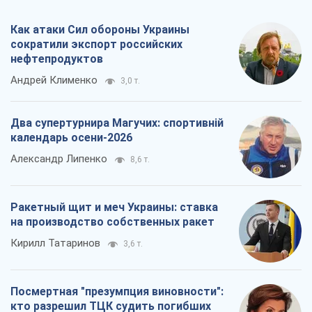
Как атаки Сил обороны Украины
сократили экспорт российских
нефтепродуктов
Андрей Клименко
3,0 т.
Два супертурнира Магучих: спортивній
календарь осени-2026
Александр Липенко
8,6 т.
Ракетный щит и меч Украины: ставка
на производство собственных ракет
Кирилл Татаринов
3,6 т.
Посмертная "презумпция виновности":
кто разрешил ТЦК судить погибших