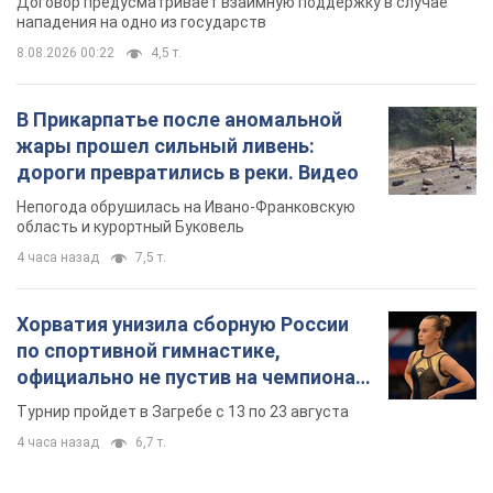
Договор предусматривает взаимную поддержку в случае
нападения на одно из государств
8.08.2026 00:22
4,5 т.
В Прикарпатье после аномальной
жары прошел сильный ливень:
дороги превратились в реки. Видео
Непогода обрушилась на Ивано-Франковскую
область и курортный Буковель
4 часа назад
7,5 т.
Хорватия унизила сборную России
по спортивной гимнастике,
официально не пустив на чемпионат
Европы основных спортсменов
Турнир пройдет в Загребе с 13 по 23 августа
4 часа назад
6,7 т.