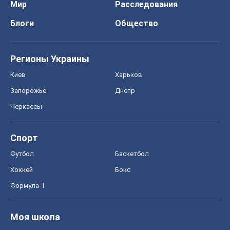
Формула-1
Моя школа
ГДЗ
Учебники
Онлайн уроки
ДПА
ЗНО
НМТ
СНГ решебники
Авто
Тест Драйв
Электромобили
Акции
Сервис
Food Oboz
Рецепты
Напитки