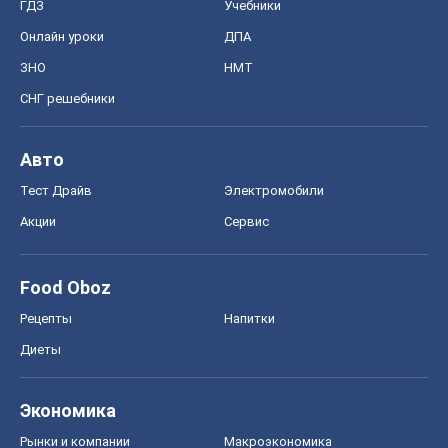
Диеты
Экономика
Рынки и компании
Mакроэкономика
MedOboz
Новости медицины
MAMACLUB
Шоу
Афиша
Сплетни
Красота
Мода
Женский Журнал