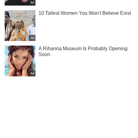
Ты еще не подписан на наш Telegram? Быстро жми!
Подписаться
Подписаться
В Николаеве после...
Важное