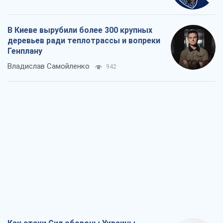
Как атаки Сил обороны Украины
сократили экспорт российских
нефтепродуктов
Андрей Клименко
1,5 т.
Два супертурнира Магучих: спортивній
календарь осени-2026
Александр Липенко
3,2 т.
Ракетный щит и меч Украины: ставка
на производство собственных ракет
Кирилл Татаринов
2,3 т.