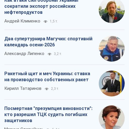
Посмертная "презумпция виновности":
кто разрешил ТЦК судить погибших
защитников
Марина Ставнійчук
5,4 т.
Все мнения
О компании
Команда
Правовая информация
Политика
конфиденциальности
Реклама на сайте
Документы
Редакционная политика
Журналисты OBOZ.UA на месте