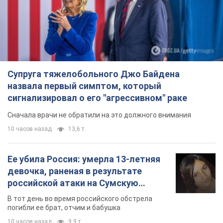
девочка, раненая в результате
российской атаки на Сумскую
область. Фото
В тот день во время российского обстрела
погибли ее брат, отчим и бабушка
10 часов назад
9,9 т.
Почему в СССР врачи носили только
белые халаты
В этом был как практический, так и
символический смысл
9 часов назад
4,8 т.