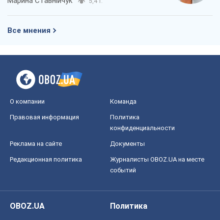
событий
OBOZ.UA
Политика
Мир
Расследования
Блоги
Общество
Регионы Украины
Киев
Харьков
Запорожье
Днепр
Черкассы
Спорт
Футбол
Баскетбол
Хоккей
Бокс