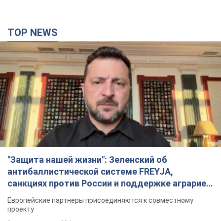
антибаллистической системе FREYJA,
санкциях против России и поддержке аграриев.
Видео
Европейские партнеры присоединяются к совместному
проекту
2 часа назад
30,1 т.
"Балистика убивает людей": Сикорский призвал
обсудить перехват вражеских ракет над
Украиной
Глава МИД Польши призвал сбивать российские ракеты над
Украиной
3 часа назад
6,1 т.
Налоговая служба передаст Минобороны
данные о мужчинах в возрасте от 18 до 60 лет:
зачем это нужно
Это необходимо для проверки воинского учета