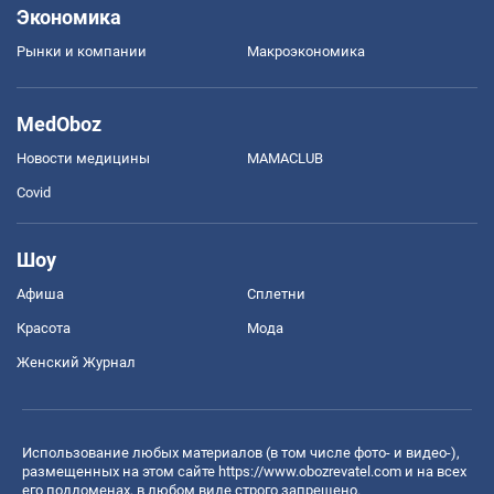
Экономика
Рынки и компании
Mакроэкономика
MedOboz
Новости медицины
MAMACLUB
Covid
Шоу
Афиша
Сплетни
Красота
Мода
Женский Журнал
Использование любых материалов (в том числе фото- и видео-),
размещенных на этом сайте
https://www.obozrevatel.com
и на всех
его поддоменах, в любом виде строго запрещено.